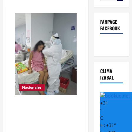
FANPAGE
FACEBOOK
CLIMA
IZABAL
Nacionales
Para motivar y contribuir en la
+
31
recuperación de las pacientes
°
con COVID-19 que son atendidas
C
en el Hospital Temporal de
H:
+
31°
Santa Lucía Cotzumalguapa, el