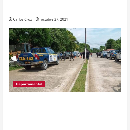
la captura de dos personas el día de ayer en ese
lugar, uno con arma de fuego y otro con drogas.
Carlos Cruz
octubre 27, 2021
Departamental
MP informa que, durante allanamientos en El
Estor, Izabal se capturó a dos personas, una por
promoción o estímulo a la drogadicción y la
otra por tenencia ilegal o portación de arma