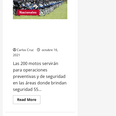
de
11
años.
Nacionales
200 motocicletas entregadas
por Japón por medio de JICA
entran a servicio en 6
comisarías
Carlos Cruz
octubre 16,
2021
Las 200 motos servirán
para operaciones
preventivas y de seguridad
en las áreas donde brindan
seguridad 55...
Read
Read More
more
about
200
motocicletas