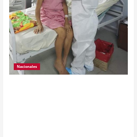
Nacionales
Para motivar y contribuir en la recuperación de
las pacientes con COVID-19 que son atendidas
en el Hospital Temporal de Santa Lucía
Cotzumalguapa, el equipo de psicología y demás
personal, tomaron un momento para peinarlas y
maquillarlas, con la finalidad de mejorar la
condición psicoemocional durante su estadía.