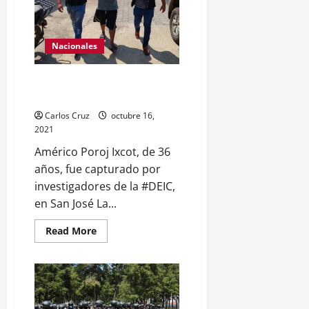
el
en
Km
ese
24
lugar,
ruta
uno
Interamericana,
Nacionales
con
unidad
arma
de
de
emergencia
fuego
realiza
Capturado por presuntamente
y
traslado
embarazar a niña de 11 años.
otro
de
con
personas
drogas.
Carlos Cruz
octubre 16,
heridas
a
2021
un
centro
Américo Poroj Ixcot, de 36
asistencial.
años, fue capturado por
investigadores de la #DEIC,
en San José La...
Read
Read More
more
about
Capturado
por
presuntamente
embarazar
a
niña