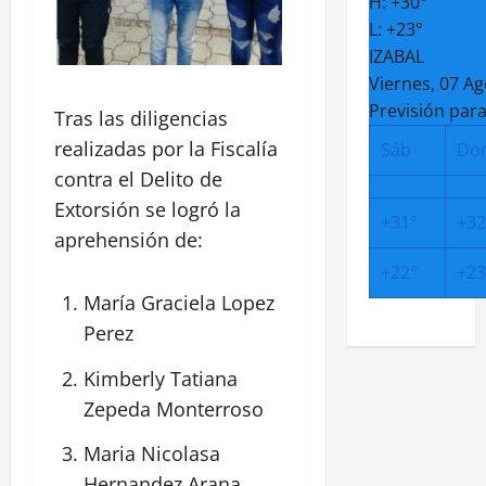
H:
+
30°
L:
+
23°
IZABAL
Viernes, 07 A
Previsión para
Tras las diligencias
realizadas por la Fiscalía
Sáb
Do
contra el Delito de
Extorsión se logró la
+
31°
+
32
aprehensión de:
+
22°
+
23
María Graciela Lopez
Perez
Kimberly Tatiana
Zepeda Monterroso
Maria Nicolasa
Hernandez Arana