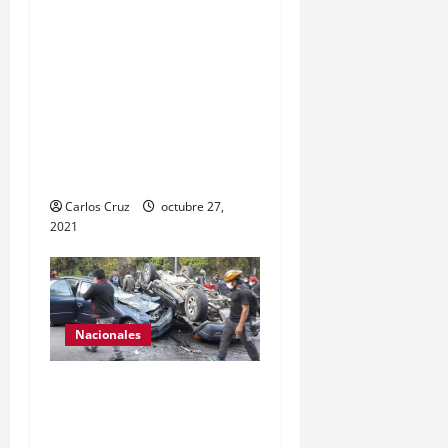
Nacional Civil realiza en El
Estor, Izabal. Se da a
conocer sobre la captura
de dos personas el día de
ayer en ese lugar, uno con
arma de fuego y otro con
drogas.
Carlos Cruz
octubre 27,
2021
Nacionales
Se reporta fuerte colisión
vehicular en el Km 24
ruta Interamericana,