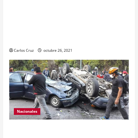
MP informa que, durante allanamientos en El
Estor, Izabal se capturó a dos personas, una por
promoción o estímulo a la drogadicción y la
otra por tenencia ilegal o portación de arma
hechiza o fabricación artesanal.
Carlos Cruz
octubre 26, 2021
Nacionales
Se reporta fuerte colisión vehicular en el Km 24
ruta Interamericana, unidad de emergencia