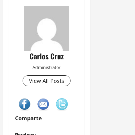
Carlos Cruz
Administrator
View All Posts
Comparte
Previous: