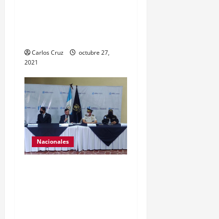
finalidad de mejorar la
condición psicoemocional
durante su estadía.
Carlos Cruz
octubre 27,
2021
Nacionales
El ministro de
Gobernación Gendri
Reyes da a conocer las
acciones que Policía