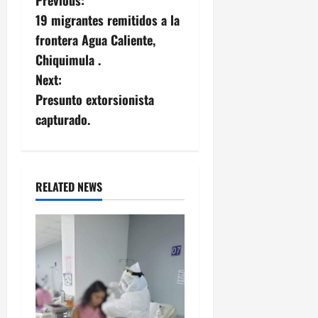
P
19 migrantes remitidos a la
o
frontera Agua Caliente,
s
Chiquimula .
Next:
t
Presunto extorsionista
n
capturado.
a
v
RELATED NEWS
i
g
a
t