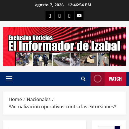
Skip
agosto 7, 2026
12:46:55 PM
to
Departamental
Nacionales
Internacional
Canal
content
WATCH
Primary
Menu
Home
Nacionales
*Actualización operativos contra las extorsiones*