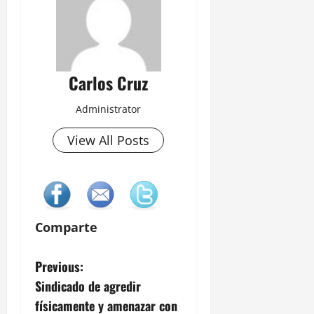
Carlos Cruz
Administrator
View All Posts
Comparte
P
Previous:
Sindicado de agredir
o
físicamente y amenazar con