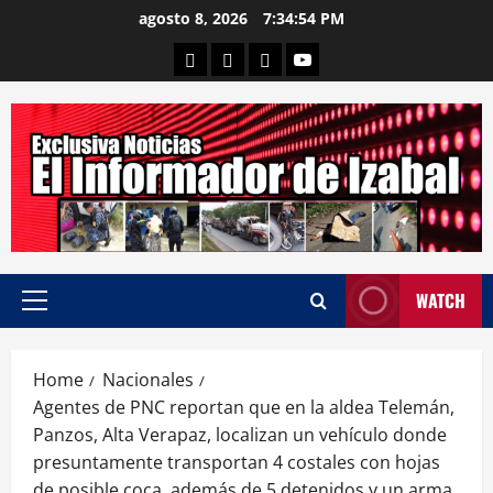
Skip
agosto 8, 2026
7:34:55 PM
to
Departamental
Nacionales
Internacional
Canal
content
WATCH
Primary
Menu
Home
Nacionales
Agentes de PNC reportan que en la aldea Telemán,
Panzos, Alta Verapaz, localizan un vehículo donde
presuntamente transportan 4 costales con hojas
de posible coca, además de 5 detenidos y un arma