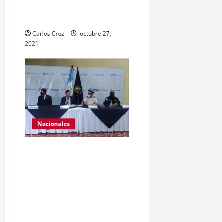
condición psicoemocional
durante su estadía.
Carlos Cruz
octubre 27,
2021
Nacionales
El ministro de
Gobernación Gendri
Reyes da a conocer las
acciones que Policía
Nacional Civil realiza en El
Estor, Izabal. Se da a