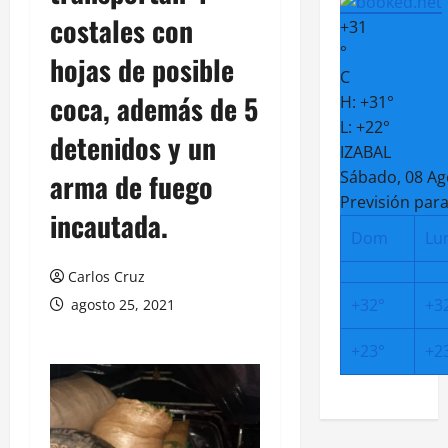
costales con
+
31
°
hojas de posible
C
coca, además de 5
H:
+
31°
L:
+
22°
detenidos y un
IZABAL
arma de fuego
Sábado, 08 Ag
Previsión para
incautada.
Dom
Lu
Carlos Cruz
+
32°
+
3
agosto 25, 2021
+
23°
+
2