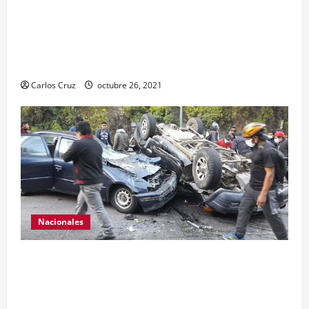
Estor, Izabal se capturó a dos personas, una por
promoción o estímulo a la drogadicción y la
otra por tenencia ilegal o portación de arma
hechiza o fabricación artesanal.
Carlos Cruz
octubre 26, 2021
Nacionales
Se reporta fuerte colisión vehicular en el Km 24
ruta Interamericana, unidad de emergencia
realiza traslado de personas heridas a un centro