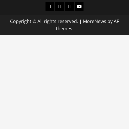
Departamental
Nacionales
Internacional
Canal
Copyright © All rights reserved.
|
MoreNews
by AF
themes.