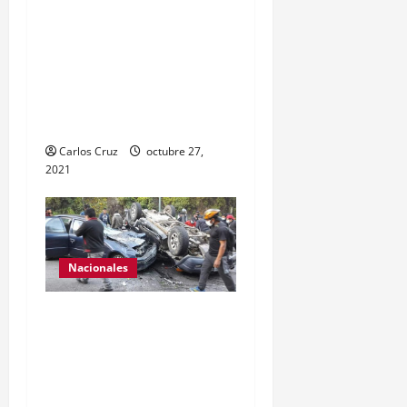
conocer sobre la captura
de dos personas el día de
ayer en ese lugar, uno con
arma de fuego y otro con
drogas.
Carlos Cruz
octubre 27,
2021
Nacionales
Se reporta fuerte colisión
vehicular en el Km 24
ruta Interamericana,
unidad de emergencia