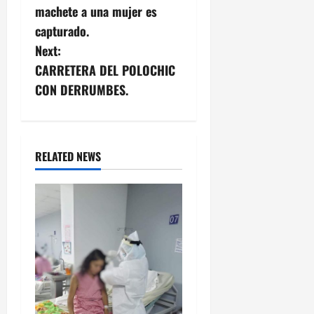
s
machete a una mujer es
capturado.
t
Next:
n
CARRETERA DEL POLOCHIC
CON DERRUMBES.
a
v
i
RELATED NEWS
g
a
t
i
o