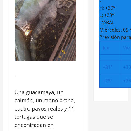
C
H:
+
30°
L:
+
23°
IZABAL
Miércoles, 05
Previsión para
Jue
Vie
+
31°
+
30
.
+
23°
+
23
Una guacamaya, un
caimán, un mono araña,
cuatro pavos reales y 11
tortugas que se
encontraban en