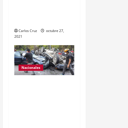
ayer en ese lugar, uno con
arma de fuego y otro con
drogas.
Carlos Cruz
octubre 27,
2021
Nacionales
Se reporta fuerte colisión
vehicular en el Km 24
ruta Interamericana,
unidad de emergencia
realiza traslado de
personas heridas a un