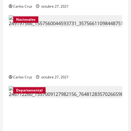
Carlos Cruz
octubre 27, 2021
Nacionales
El ministro de Gobernación Gendri Reyes da a
conocer las acciones que Policía Nacional Civil
realiza en El Estor, Izabal. Se da a conocer sobre
la captura de dos personas el día de ayer en ese
lugar, uno con arma de fuego y otro con drogas.
Carlos Cruz
octubre 27, 2021
Departamental
MP informa que, durante allanamientos en El
Estor, Izabal se capturó a dos personas, una por
promoción o estímulo a la drogadicción y la
otra por tenencia ilegal o portación de arma