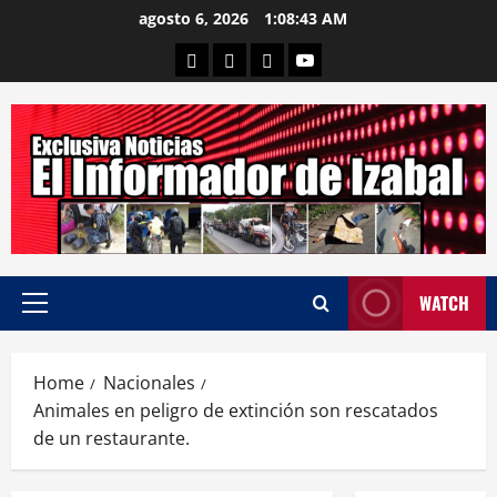
Skip
agosto 6, 2026
1:08:44 AM
to
Departamental
Nacionales
Internacional
Canal
content
WATCH
Primary
Menu
Home
Nacionales
Animales en peligro de extinción son rescatados
de un restaurante.