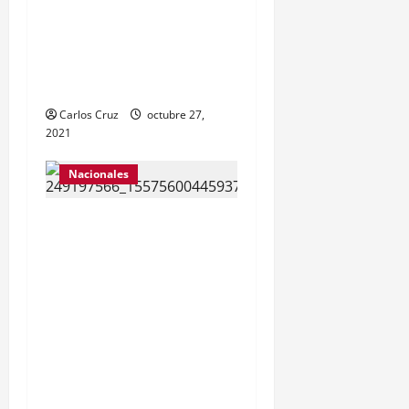
maquillarlas, con la
finalidad de mejorar la
condición psicoemocional
durante su estadía.
Carlos Cruz
octubre 27,
2021
Nacionales
El ministro de
Gobernación Gendri
Reyes da a conocer las
acciones que Policía
Nacional Civil realiza en El
Estor, Izabal. Se da a
conocer sobre la captura
de dos personas el día de