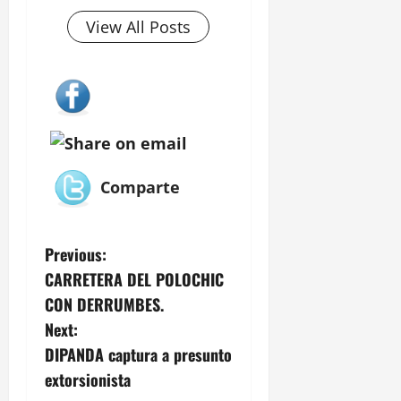
View All Posts
Comparte
P
Previous:
CARRETERA DEL POLOCHIC
o
CON DERRUMBES.
s
Next:
DIPANDA captura a presunto
t
extorsionista