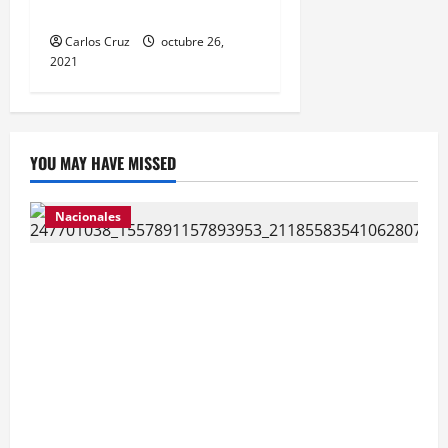
centro asistencial.
Carlos Cruz
octubre 26,
2021
YOU MAY HAVE MISSED
Nacionales
Para motivar y contribuir en la recuperación de
las pacientes con COVID-19 que son atendidas
en el Hospital Temporal de Santa Lucía
Cotzumalguapa, el equipo de psicología y demás
personal, tomaron un momento para peinarlas y
maquillarlas, con la finalidad de mejorar la
condición psicoemocional durante su estadía.