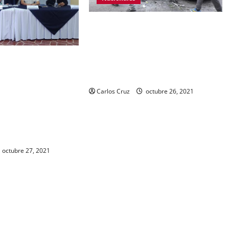
Se reporta fuerte colisión vehicular
en el Km 24 ruta Interamericana,
unidad de emergencia realiza
 Gobernación Gendri
traslado de personas heridas a un
ocer las acciones
centro asistencial.
ional Civil realiza
Carlos Cruz
octubre 26, 2021
abal. Se da a conocer
ra de dos personas
en ese lugar, uno con
y otro con drogas.
octubre 27, 2021