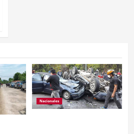
Nacionales
Se reporta fuerte colisión vehicular en el
anamientos
Km 24 ruta Interamericana, unidad de
 a dos
emergencia realiza traslado de personas