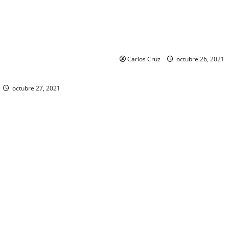
personas, una por promoción
 de Gobernación Gendri Reyes
a la drogadicción y la otra p
r las acciones que Policía
ilegal o portación de arma h
il realiza en El Estor, Izabal.
fabricación artesanal.
ocer sobre la captura de dos
día de ayer en ese lugar, uno
Carlos Cruz
octubre 26, 2021
 fuego y otro con drogas.
octubre 27, 2021