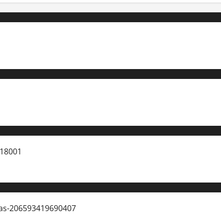
 18001
ias-206593419690407