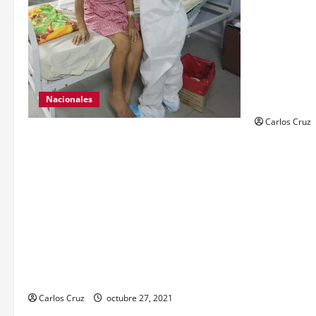
El ministro
da a conoce
Nacional Civ
Se da a con
personas el 
con arma de
Nacionales
Carlos Cruz
Para motivar y contribuir en la
recuperación de las pacientes con
COVID-19 que son atendidas en el
Hospital Temporal de Santa Lucía
Cotzumalguapa, el equipo de psicología
y demás personal, tomaron un momento
para peinarlas y maquillarlas, con la
finalidad de mejorar la condición
psicoemocional durante su estadía.
Carlos Cruz
octubre 27, 2021