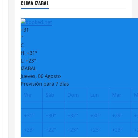
CLIMA IZABAL
+
31
°
C
H:
+
31°
L:
+
23°
IZABAL
Jueves, 06 Agosto
Previsión para 7 días
Vie
Sáb
Dom
Lun
Mar
M
+
31°
+
30°
+
32°
+
30°
+
29°
+
+
23°
+
22°
+
23°
+
23°
+
23°
+