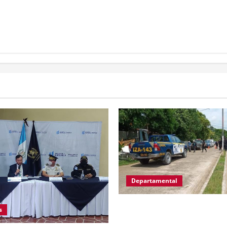
Departamental
MP informa que, durante all
s
en El Estor, Izabal se capturó