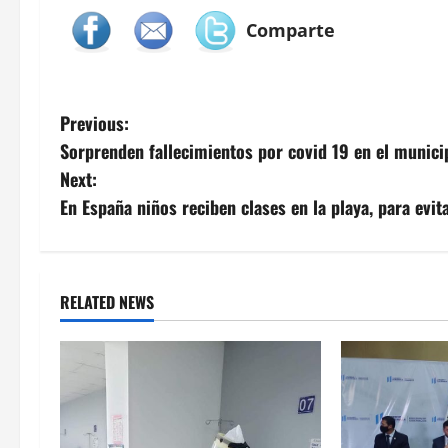
Comparte
P
Previous:
Sorprenden fallecimientos por covid 19 en el municip
o
Next:
s
En España niños reciben clases en la playa, para evit
t
n
RELATED NEWS
a
v
i