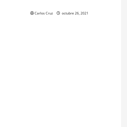
 o estímulo
heridas a un centro asistencial.
or tenencia
Carlos Cruz
octubre 26, 2021
echiza o