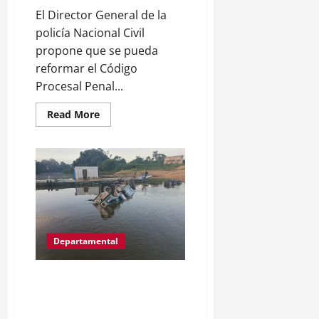
El Director General de la
policía Nacional Civil
propone que se pueda
reformar el Código
Procesal Penal...
Read
Read More
more
about
Director
general
de
la
Policía
Nacional
Civil
proponer
reformar
Código
Departamental
Procesal
Penal.
CABEZAL CAE A LAS AGUAS DEL
ARROYO PETEXBATUN AL
MOMENTO DE INGRESAR AL