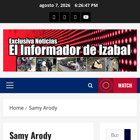
Skip
agosto 7, 2026
6:26:48 PM
to
Departamental
Nacionales
Internacional
Canal
content
WATCH
Primary
Menu
Home
Samy Arody
Samy Arody
Buscar: