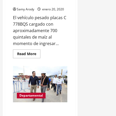
FERRI
Samy Arody
enero 20, 2020
El vehículo pesado placas C
778BQS cargado con
aproximadamente 700
quintales de maíz al
momento de ingresar...
Read
Read More
more
about
CABEZAL
CAE
A
LAS
AGUAS
DEL
ARROYO
PETEXBATUN
AL
Departamental
MOMENTO
DE
INGRESAR
AL
Presidente Jimmy visita
FERRI
Empornac