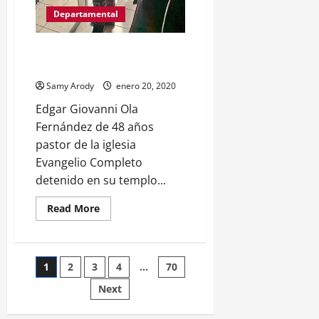
Departamental
PASTOR EVANGÉLICO
CAPTURADO
Samy Arody
enero 20, 2020
Edgar Giovanni Ola
Fernández de 48 años
pastor de la iglesia
Evangelio Completo
detenido en su templo...
Read
Read More
more
about
PASTOR
EVANGÉLICO
CAPTURADO
Posts
1
2
3
4
…
70
Next
pagination