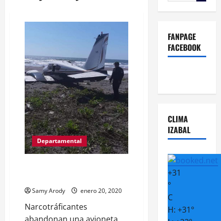
FANPAGE
FACEBOOK
CLIMA
IZABAL
Departamental
NARCO AVIONETA A LA ORILLA
+
31
DEL MAR.
°
Samy Arody
enero 20, 2020
C
Narcotráficantes
H:
+
31°
abandonan una avioneta