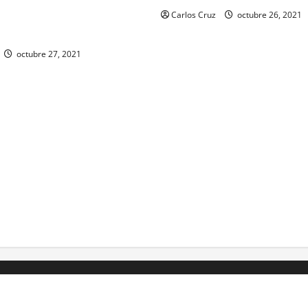
día de ayer en ese lugar, uno
Carlos Cruz
octubre 26, 2021
 fuego y otro con drogas.
octubre 27, 2021