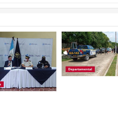
Departamental
MP informa que, durante all
s
en El Estor, Izabal se capturó
personas, una por promoción
 de Gobernación Gendri Reyes
a la drogadicción y la otra p
r las acciones que Policía
ilegal o portación de arma h
il realiza en El Estor, Izabal.
fabricación artesanal.
ocer sobre la captura de dos