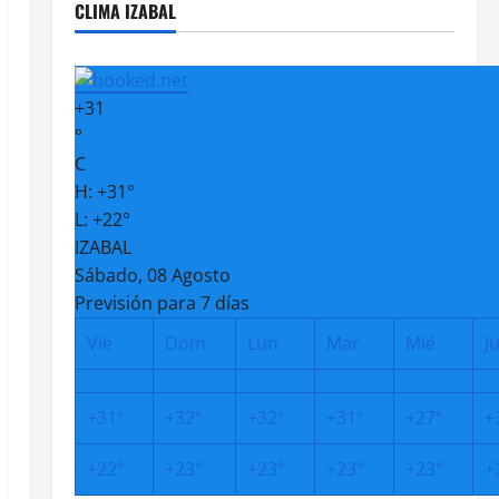
CLIMA IZABAL
+
31
°
C
H:
+
31°
L:
+
22°
IZABAL
Sábado, 08 Agosto
Previsión para 7 días
Vie
Dom
Lun
Mar
Mié
J
+
31°
+
32°
+
32°
+
31°
+
27°
+
+
22°
+
23°
+
23°
+
23°
+
23°
+