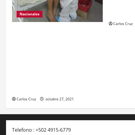
personas el 
con arma de
Nacionales
Carlos Cruz
Para motivar y contribuir en la
recuperación de las pacientes con
COVID-19 que son atendidas en el
Hospital Temporal de Santa Lucía
Cotzumalguapa, el equipo de psicología
y demás personal, tomaron un momento
para peinarlas y maquillarlas, con la
finalidad de mejorar la condición
psicoemocional durante su estadía.
Carlos Cruz
octubre 27, 2021
Telefono : +502 4915-6779