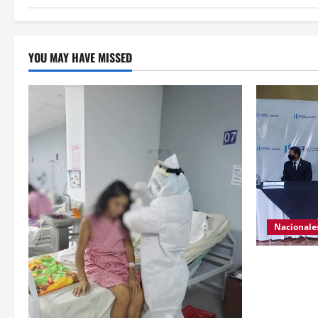
YOU MAY HAVE MISSED
Nacionale
El ministro
da a conoce
Nacional Civ
Se da a con