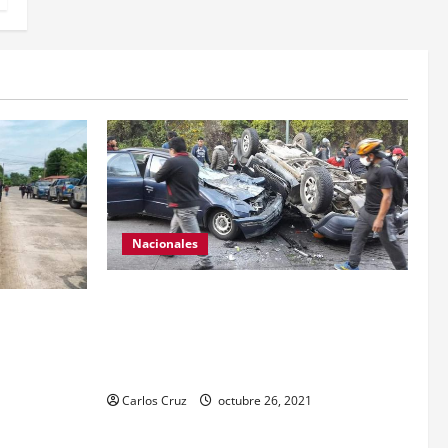
Nacionales
Se reporta fuerte colisión vehicular en el
anamientos
Km 24 ruta Interamericana, unidad de
 a dos
emergencia realiza traslado de personas
 o estímulo
heridas a un centro asistencial.
or tenencia
Carlos Cruz
octubre 26, 2021
echiza o