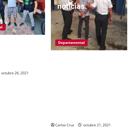
al
o Guerra Esquivel
Departamental
ue capturas por la
de cometer varios
IZABAL.PUERTO BARRIOS.Gracias a
las denuncias de la población, las
autoridades del MP y PNC,
octubre 26, 2021
capturaron a Kevin Alfredo García
de 30 años, ahora es llevado a
solventar su situación legal, por la
muerte de una mujer de la tercera
edad hecho ocurrido aquí en
puerto barrios.
Carlos Cruz
octubre 21, 2021