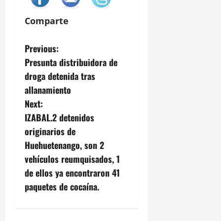
Comparte
P
Previous:
Presunta distribuidora de
o
droga detenida tras
s
allanamiento
Next:
t
IZABAL.2 detenidos
n
originarios de
Huehuetenango, son 2
a
vehículos reumquisados, 1
v
de ellos ya encontraron 41
paquetes de cocaína.
i
g