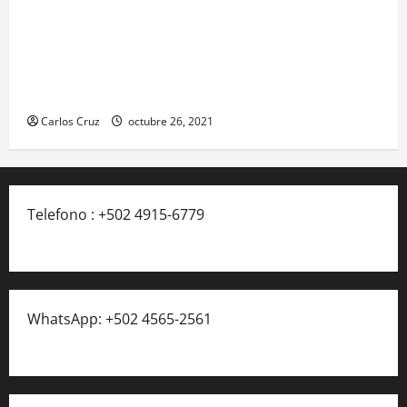
Se reporta fuerte colisión vehicular en el Km 24
ruta Interamericana, unidad de emergencia
realiza traslado de personas heridas a un centro
asistencial.
Carlos Cruz
octubre 26, 2021
Telefono : +502 4915-6779
WhatsApp: +502 4565-2561