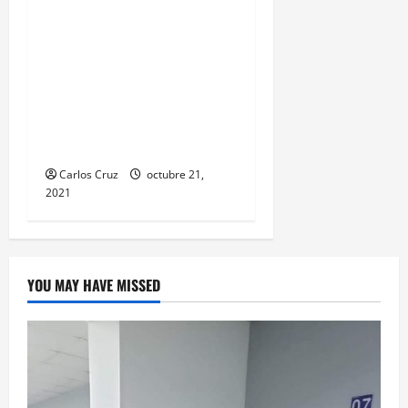
años, ahora es llevado a
solventar su situación
legal, por la muerte de
una mujer de la tercera
edad hecho ocurrido aquí
en puerto barrios.
Carlos Cruz
octubre 21,
2021
YOU MAY HAVE MISSED