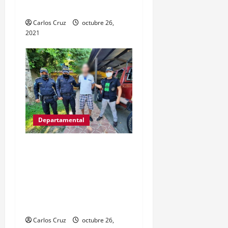
artesanal.
Carlos Cruz
octubre 26,
2021
Departamental
Víctor Gregorio Guerra
Esquivel “alias Goyo” fue
capturas por la PNC
señalado de cometer
varios delitos.
Carlos Cruz
octubre 26,