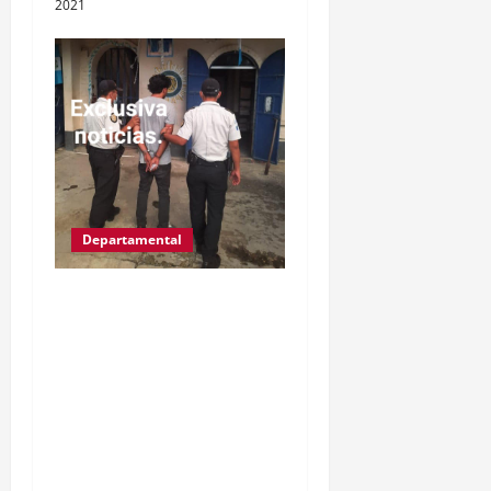
2021
Departamental
IZABAL.PUERTO
BARRIOS.Gracias a las
denuncias de la
población, las
autoridades del MP y
PNC, capturaron a Kevin
Alfredo García de 30