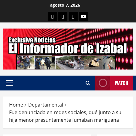
Skip
agosto 7, 2026
to
Departamental
Nacionales
Internacional
Canal
content
WATCH
Primary
Menu
Home
Departamental
Fue denunciada en redes sociales, qué junto a su
hija menor presuntamente fumaban mariguana