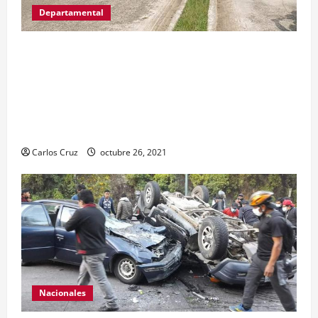
Departamental
MP informa que, durante allanamientos en El
Estor, Izabal se capturó a dos personas, una por
promoción o estímulo a la drogadicción y la
otra por tenencia ilegal o portación de arma
hechiza o fabricación artesanal.
Carlos Cruz
octubre 26, 2021
Nacionales