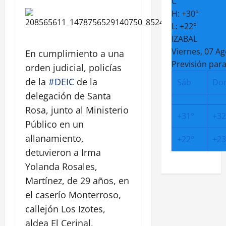
C
H:
+
30°
L:
+
22°
IZABAL
Viernes, 07 A
En cumplimiento a una
Previsión para
orden judicial, policías
de la
#DEIC
de la
Sáb
Do
delegación de Santa
Rosa, junto al Ministerio
+
31°
+
32
Público en un
allanamiento,
+
22°
+
23
detuvieron a Irma
Yolanda Rosales,
Martínez, de 29 años, en
el caserío Monterroso,
callejón Los Izotes,
aldea El Cerinal,