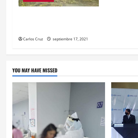
n
ENCUENTRAN A DOS NIÑOS
ABANDONADOS A SU SUERTE A
ORILLAS DEL RÍO BRAVO!
Carlos Cruz
septiembre 17, 2021
YOU MAY HAVE MISSED