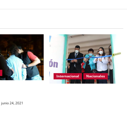
Internacional
Nacionales
0 más buscados en El
Autoridades del Ministerio de
bicado en Guatemala.
Salud inauguran puesto de
junio 24, 2021
vacunación en centro de educación
especial Alida España de Arana,
zona 3 capitalina, el cual buscará
vacunar a un promedio de 800