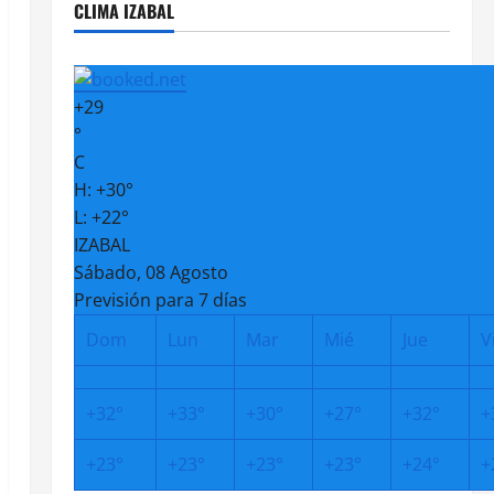
CLIMA IZABAL
+
29
°
C
H:
+
30°
L:
+
22°
IZABAL
Sábado, 08 Agosto
Previsión para 7 días
Dom
Lun
Mar
Mié
Jue
V
+
32°
+
33°
+
30°
+
27°
+
32°
+
+
23°
+
23°
+
23°
+
23°
+
24°
+