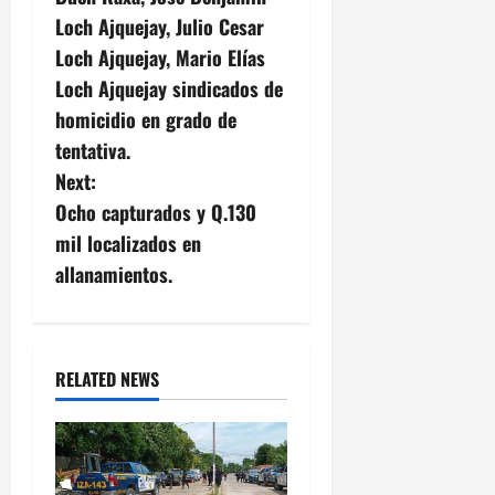
v
Loch Ajquejay, Julio Cesar
i
Loch Ajquejay, Mario Elías
g
Loch Ajquejay sindicados de
homicidio en grado de
a
tentativa.
t
Next:
Ocho capturados y Q.130
i
mil localizados en
o
allanamientos.
n
RELATED NEWS