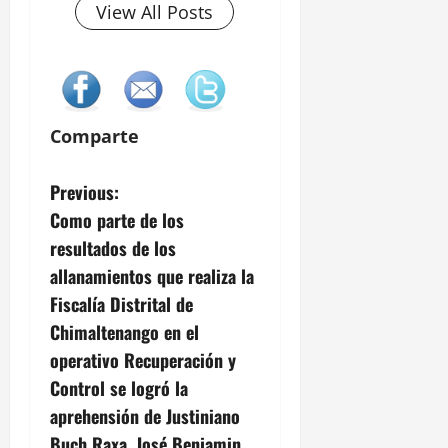
View All Posts
Comparte
P
Previous:
Como parte de los
o
resultados de los
s
allanamientos que realiza la
Fiscalía Distrital de
t
Chimaltenango en el
n
operativo Recuperación y
Control se logró la
a
aprehensión de Justiniano
Buch Raxa, José Benjamin