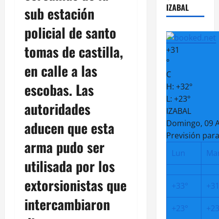
IZABAL
sub estación
policial de santo
tomas de castilla,
+
31
°
en calle a las
C
escobas. Las
H:
+
32°
L:
+
23°
autoridades
IZABAL
aducen que esta
Domingo, 09 
Previsión para
arma pudo ser
Lun
Ma
utilisada por los
extorsionistas que
+
33°
+
31
intercambiaron
+
23°
+
23