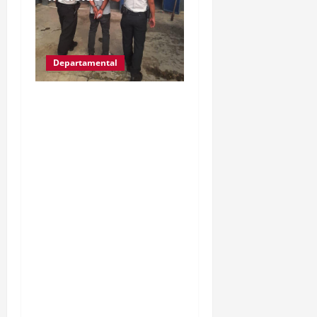
Departamental
IZABAL.PUERTO
BARRIOS.Gracias a las
denuncias de la
población, las
autoridades del MP y
PNC, capturaron a Kevin
Alfredo García de 30
años, ahora es llevado a
solventar su situación
legal, por la muerte de
una mujer de la tercera