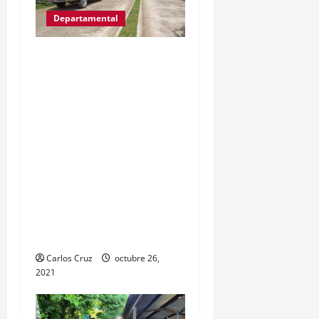
Departamental
MP informa que, durante
allanamientos en El Estor,
Izabal se capturó a dos
personas, una por
promoción o estímulo a
la drogadicción y la otra
por tenencia ilegal o
portación de arma
hechiza o fabricación
artesanal.
Carlos Cruz
octubre 26,
2021