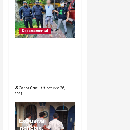
Departamental
Víctor Gregorio Guerra
Esquivel “alias Goyo” fue
capturas por la PNC
señalado de cometer
varios delitos.
Carlos Cruz
octubre 26,
2021