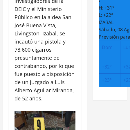
investigadores de la
C
H:
+
31°
DEIC y el Ministerio
L:
+
22°
Público en la aldea San
IZABAL
José Buena Vista,
Sábado, 08 Ag
Livingston, Izabal, se
Previsión para
incautó una pistola y
Dom
Lu
78,600 cigarros
presuntamente de
contrabando, por lo que
+
32°
+
3
fue puesto a disposición
+
23°
+
2
de un juzgado a Luis
Alberto Aguilar Miranda,
de 52 años.