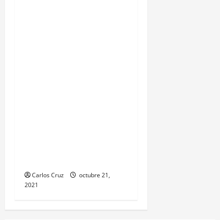
BARRIOS.Gracias a las
denuncias de la
población, las
autoridades del MP y
PNC, capturaron a Kevin
Alfredo García de 30
años, ahora es llevado a
solventar su situación
legal, por la muerte de
una mujer de la tercera
edad hecho ocurrido aquí
en puerto barrios.
Carlos Cruz
octubre 21,
2021