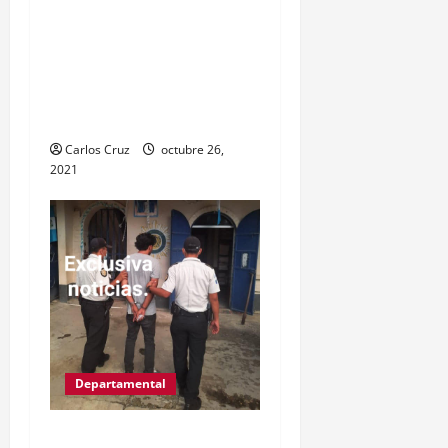
Víctor Gregorio Guerra
Esquivel “alias Goyo” fue
capturas por la PNC
señalado de cometer
varios delitos.
Carlos Cruz
octubre 26,
2021
Departamental
IZABAL.PUERTO