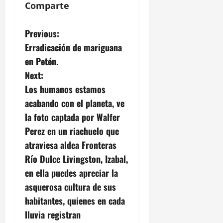
Comparte
P
Previous:
Erradicación de mariguana
o
en Petén.
s
Next:
Los humanos estamos
t
acabando con el planeta, ve
n
la foto captada por Walfer
Perez en un riachuelo que
a
atraviesa aldea Fronteras
v
Río Dulce Livingston, Izabal,
en ella puedes apreciar la
i
asquerosa cultura de sus
g
habitantes, quienes en cada
lluvia registran