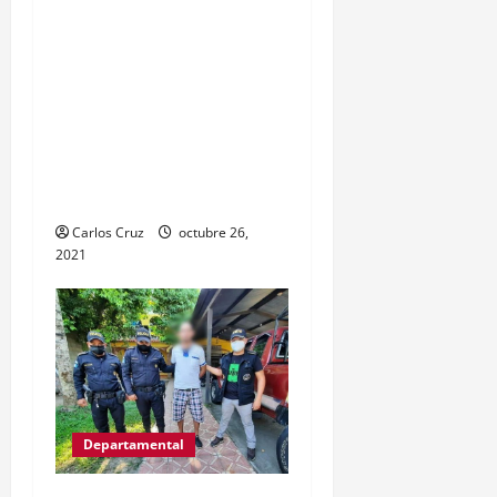
personas, una por
promoción o estímulo a
la drogadicción y la otra
por tenencia ilegal o
portación de arma
hechiza o fabricación
artesanal.
Carlos Cruz
octubre 26,
2021
Departamental