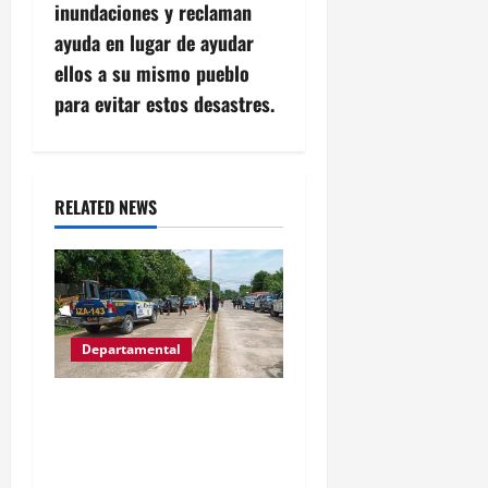
a
inundaciones y reclaman
t
ayuda en lugar de ayudar
ellos a su mismo pueblo
i
para evitar estos desastres.
o
n
RELATED NEWS
Departamental
MP informa que, durante
allanamientos en El Estor,
Izabal se capturó a dos