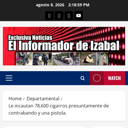
Skip
agosto 8, 2026
2:19:01 PM
to
Departamental
Nacionales
Internacional
Canal
content
WATCH
Primary
Menu
Home
Departamental
Le incautan 78,600 cigarros presuntamente de
contrabando y una pistola.