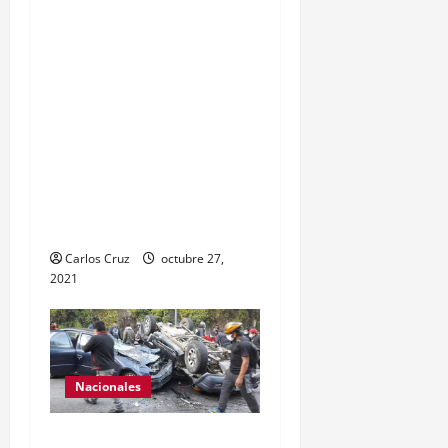
Reyes da a conocer las
acciones que Policía
Nacional Civil realiza en El
Estor, Izabal. Se da a
conocer sobre la captura
de dos personas el día de
ayer en ese lugar, uno con
arma de fuego y otro con
drogas.
Carlos Cruz
octubre 27,
2021
Nacionales
Se reporta fuerte colisión