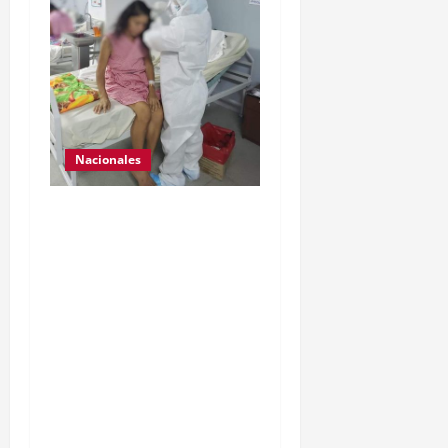
Nacionales
Para motivar y contribuir
en la recuperación de las
pacientes con COVID-19
que son atendidas en el
Hospital Temporal de
Santa Lucía
Cotzumalguapa, el equipo
de psicología y demás
personal, tomaron un