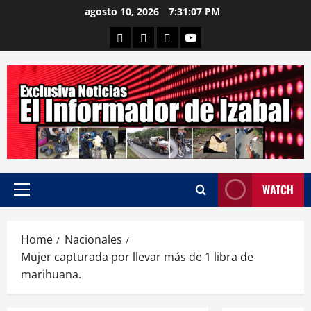
Skip
agosto 10, 2026
7:31:08 PM
to
Departamental
Nacionales
Internacional
Canal
content
WATCH
Primary
Menu
Home
Nacionales
Mujer capturada por llevar más de 1 libra de
marihuana.