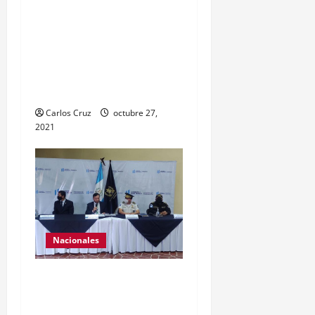
momento para peinarlas y
maquillarlas, con la
finalidad de mejorar la
condición psicoemocional
durante su estadía.
Carlos Cruz
octubre 27,
2021
Nacionales
El ministro de
Gobernación Gendri