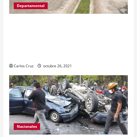
Departamental
MP informa que, durante allanamientos en El
Estor, Izabal se capturó a dos personas, una por
promoción o estímulo a la drogadicción y la
otra por tenencia ilegal o portación de arma
hechiza o fabricación artesanal.
Carlos Cruz
octubre 26, 2021
Nacionales