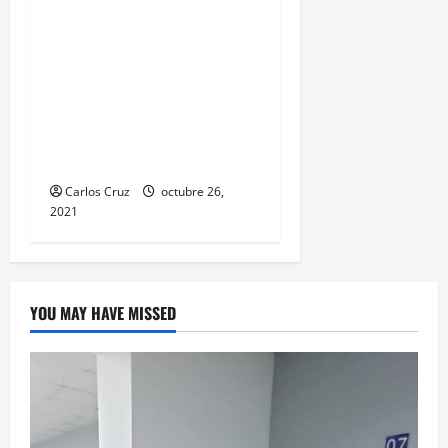
vehicular en el Km 24
ruta Interamericana,
unidad de emergencia
realiza traslado de
personas heridas a un
centro asistencial.
Carlos Cruz
octubre 26,
2021
YOU MAY HAVE MISSED