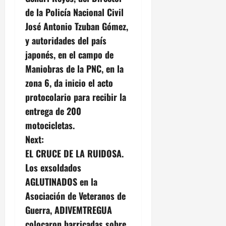
n
de la Policía Nacional Civil
José Antonio Tzuban Gómez,
a
y autoridades del país
v
japonés, en el campo de
Maniobras de la PNC, en la
i
zona 6, da inicio el acto
g
protocolario para recibir la
entrega de 200
a
motocicletas.
t
Next:
EL CRUCE DE LA RUIDOSA.
i
Los exsoldados
o
AGLUTINADOS en la
Asociación de Veteranos de
n
Guerra, ADIVEMTREGUA
colocaron barricadas sobre