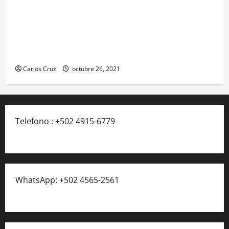
Se reporta fuerte colisión vehicular en el Km 24
ruta Interamericana, unidad de emergencia
realiza traslado de personas heridas a un centro
asistencial.
Carlos Cruz
octubre 26, 2021
Telefono : +502 4915-6779
WhatsApp: +502 4565-2561