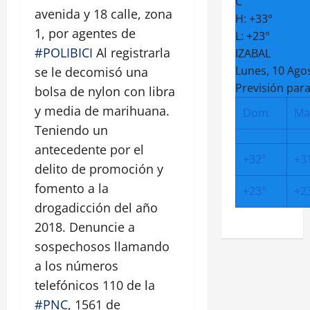
C
avenida y 18 calle, zona
H:
+
33°
1, por agentes de
L:
+
23°
#POLIBICI
Al registrarla
IZABAL
Lunes, 10 Ago
se le decomisó una
Previsión para
bolsa de nylon con libra
y media de marihuana.
Dom
Ma
Teniendo un
antecedente por el
+
32°
+
3
delito de promoción y
fomento a la
+
23°
+
2
drogadicción del año
2018. Denuncie a
sospechosos llamando
a los números
telefónicos 110 de la
#PNC
, 1561 de