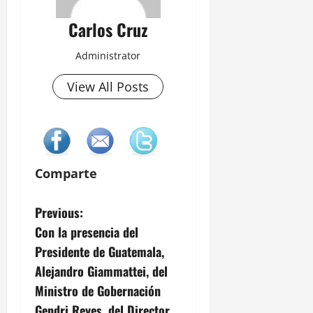
Carlos Cruz
Administrator
View All Posts
Comparte
P
Previous:
Con la presencia del
o
Presidente de Guatemala,
s
Alejandro Giammattei, del
Ministro de Gobernación
t
Gendri Reyes, del Director