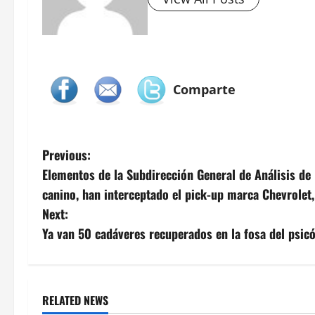
Comparte
P
Previous:
Elementos de la Subdirección General de Análisis de
o
canino, han interceptado el pick-up marca Chevrolet,
s
Next:
Ya van 50 cadáveres recuperados en la fosa del psic
t
n
a
RELATED NEWS