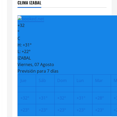
CLIMA IZABAL
+
32
°
C
H:
+
31°
L:
+
22°
IZABAL
Viernes, 07 Agosto
Previsión para 7 días
Jue
Sáb
Dom
Lun
Mar
M
+
32°
+
31°
+
32°
+
31°
+
28°
+
+
23°
+
23°
+
23°
+
23°
+
23°
+