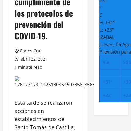
cumplimiento de
+
31
°
los protocolos de
C
prevención del
H:
+
31°
L:
+
23°
COVID-19.
IZABAL
Jueves, 06 Ago
Carlos Cruz
Previsión para
abril 22, 2021
Vie
Sá
1 minute read
+
31°
+
30
+
22°
+
23
Está tarde se realizaron
acciones en
establecimientos de
Santo Tomás de Castilla,