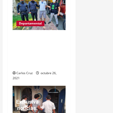
Departamental
Víctor Gregorio Guerra
Esquivel “alias Goyo” fue
capturas por la PNC
señalado de cometer
varios delitos.
Carlos Cruz
octubre 26,
2021