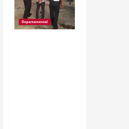
Departamental
IZABAL.PUERTO
BARRIOS.Gracias a las
denuncias de la
población, las
autoridades del MP y
PNC, capturaron a Kevin
Alfredo García de 30
años, ahora es llevado a
solventar su situación
legal, por la muerte de
una mujer de la tercera
edad hecho ocurrido aquí