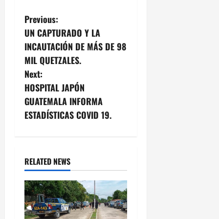
P
Previous:
UN CAPTURADO Y LA
o
INCAUTACIÓN DE MÁS DE 98
s
MIL QUETZALES.
Next:
t
HOSPITAL JAPÓN
n
GUATEMALA INFORMA
ESTADÍSTICAS COVID 19.
a
v
i
RELATED NEWS
g
a