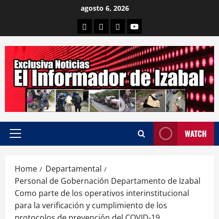
Skip
agosto 6, 2026
to
Departamental
Nacionales
Internacional
Canal
content
WATCH
Primary
Menu
Home
Departamental
Personal de Gobernación Departamento de Izabal
Como parte de los operativos interinstitucional
para la verificación y cumplimiento de los
protocolos de prevención del COVID-19.