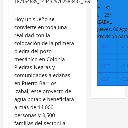
C
H:
+
32°
L:
+
23°
Hoy un sueño se
IZABAL
convierte en toda una
Jueves, 06 Ago
realidad con la
Previsión para
colocación de la primera
Vie
Sá
piedra del pozo
mecánico en Colonia
+
31°
+
30
Piedras Negras y
comunidades aledañas
+
23°
+
22
en Puerto Barrios,
Izabal, este proyecto de
agua potable beneficiará
a más de 14,000
personas y 3,500
familias del sector.La