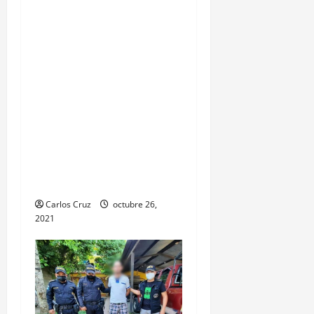
MP informa que, durante
allanamientos en El Estor,
Izabal se capturó a dos
personas, una por
promoción o estímulo a
la drogadicción y la otra
por tenencia ilegal o
portación de arma
hechiza o fabricación
artesanal.
Carlos Cruz
octubre 26,
2021