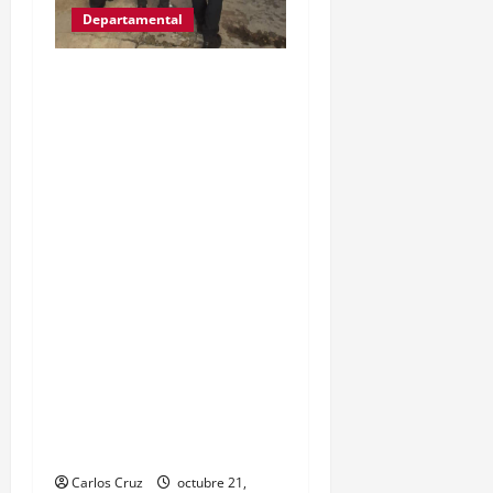
Departamental
IZABAL.PUERTO
BARRIOS.Gracias a las
denuncias de la
población, las
autoridades del MP y
PNC, capturaron a Kevin
Alfredo García de 30
años, ahora es llevado a
solventar su situación
legal, por la muerte de
una mujer de la tercera
edad hecho ocurrido aquí
en puerto barrios.
Carlos Cruz
octubre 21,