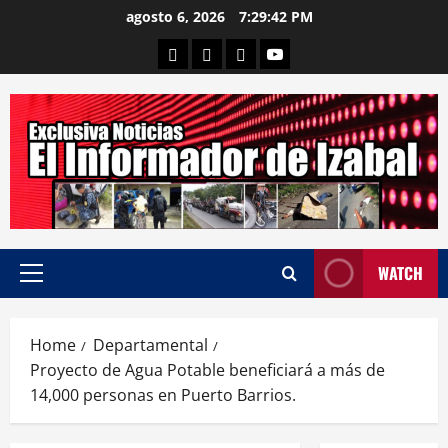
Skip
agosto 6, 2026
7:29:43 PM
to
Departamental
Nacionales
Internacional
Canal
content
WATCH
Primary
Menu
Home
Departamental
Proyecto de Agua Potable beneficiará a más de
14,000 personas en Puerto Barrios.