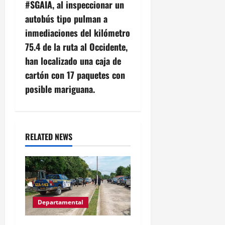
v
#SGAIA, al inspeccionar un
autobús tipo pulman a
i
inmediaciones del kilómetro
g
75.4 de la ruta al Occidente,
han localizado una caja de
a
cartón con 17 paquetes con
t
posible mariguana.
i
o
RELATED NEWS
n
Departamental