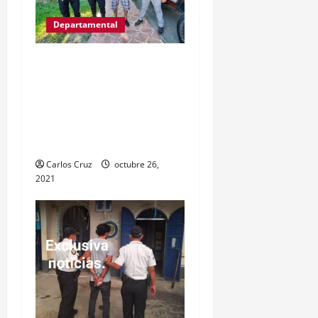
Departamental
Víctor Gregorio Guerra
Esquivel “alias Goyo” fue
capturas por la PNC
señalado de cometer
varios delitos.
Carlos Cruz
octubre 26,
2021