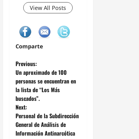
View All Posts
Comparte
P
Previous:
Un aproximado de 100
o
personas se encuentran en
s
la lista de “Los Más
buscados”.
t
Next:
n
Personal de la Subdirección
General de Análisis de
a
Información Antinarcótica