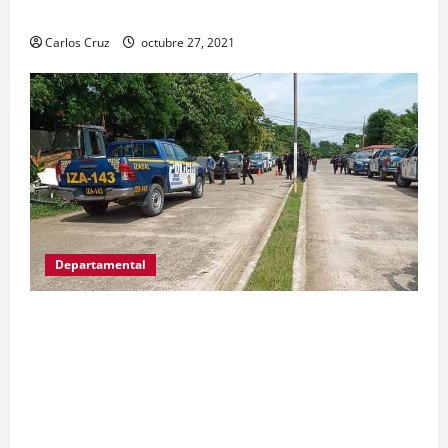
lugar, uno con arma de fuego y otro con drogas.
Carlos Cruz
octubre 27, 2021
Departamental
MP informa que, durante allanamientos en El
Estor, Izabal se capturó a dos personas, una por
promoción o estímulo a la drogadicción y la
otra por tenencia ilegal o portación de arma
hechiza o fabricación artesanal.