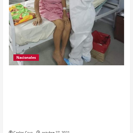
Nacionales
Para motivar y contribuir en la recuperación de
las pacientes con COVID-19 que son atendidas
en el Hospital Temporal de Santa Lucía
Cotzumalguapa, el equipo de psicología y demás
personal, tomaron un momento para peinarlas y
maquillarlas, con la finalidad de mejorar la
condición psicoemocional durante su estadía.
Carlos Cruz
octubre 27, 2021