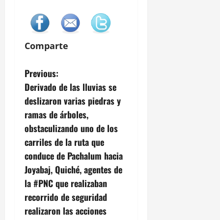
Comparte
P
Previous:
Derivado de las lluvias se
o
deslizaron varias piedras y
s
ramas de árboles,
obstaculizando uno de los
t
carriles de la ruta que
n
conduce de Pachalum hacia
Joyabaj, Quiché, agentes de
a
la #PNC que realizaban
v
recorrido de seguridad
realizaron las acciones