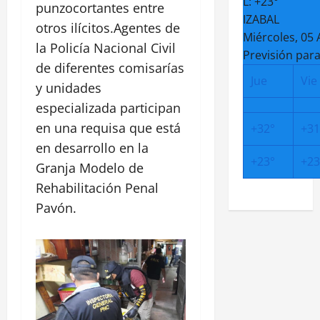
L:
+
23°
punzocortantes entre
IZABAL
otros ilícitos.Agentes de
Miércoles, 05
la Policía Nacional Civil
Previsión para
de diferentes comisarías
Jue
Vie
y unidades
especializada participan
en una requisa que está
+
32°
+
31
en desarrollo en la
+
23°
+
23
Granja Modelo de
Rehabilitación Penal
Pavón.