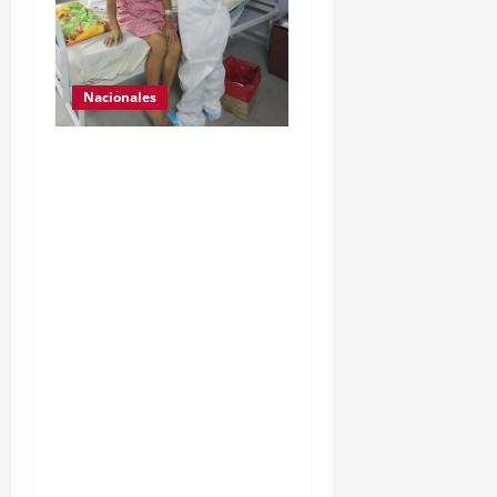
Nacionales
Para motivar y contribuir
en la recuperación de las
pacientes con COVID-19
que son atendidas en el
Hospital Temporal de
Santa Lucía
Cotzumalguapa, el equipo
de psicología y demás
personal, tomaron un
momento para peinarlas y
maquillarlas, con la