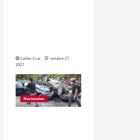
Estor, Izabal. Se da a
conocer sobre la captura
de dos personas el día de
ayer en ese lugar, uno con
arma de fuego y otro con
drogas.
Carlos Cruz
octubre 27,
2021
Nacionales
Se reporta fuerte colisión
vehicular en el Km 24
ruta Interamericana,