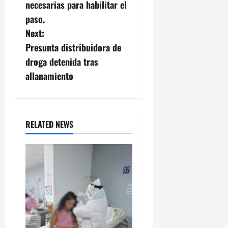
i
necesarias para habilitar el
g
paso.
Next:
a
Presunta distribuidora de
t
droga detenida tras
allanamiento
i
o
n
RELATED NEWS