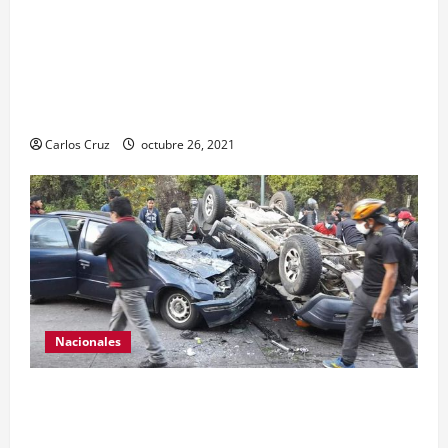
MP informa que, durante allanamientos en El
Estor, Izabal se capturó a dos personas, una por
promoción o estímulo a la drogadicción y la
otra por tenencia ilegal o portación de arma
hechiza o fabricación artesanal.
Carlos Cruz
octubre 26, 2021
Nacionales
Se reporta fuerte colisión vehicular en el Km 24
ruta Interamericana, unidad de emergencia