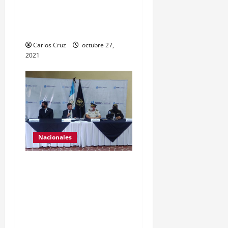
finalidad de mejorar la
condición psicoemocional
durante su estadía.
Carlos Cruz
octubre 27,
2021
Nacionales
El ministro de
Gobernación Gendri
Reyes da a conocer las
acciones que Policía
Nacional Civil realiza en El