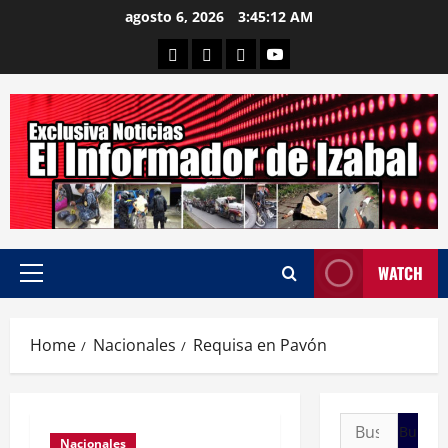
Skip
agosto 6, 2026
3:45:13 AM
to
Departamental
Nacionales
Internacional
Canal
content
WATCH
Primary
Menu
Home
Nacionales
Requisa en Pavón
Buscar:
Nacionales