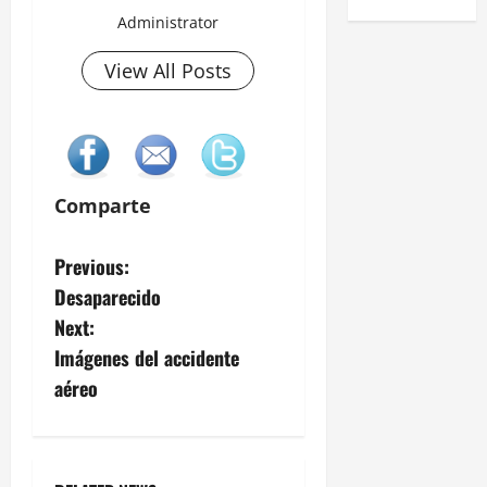
Administrator
View All Posts
Comparte
P
Previous:
Desaparecido
o
Next:
s
Imágenes del accidente
aéreo
t
n