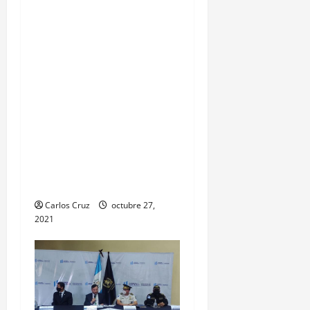
Hospital Temporal de
Santa Lucía
Cotzumalguapa, el equipo
de psicología y demás
personal, tomaron un
momento para peinarlas y
maquillarlas, con la
finalidad de mejorar la
condición psicoemocional
durante su estadía.
Carlos Cruz
octubre 27,
2021