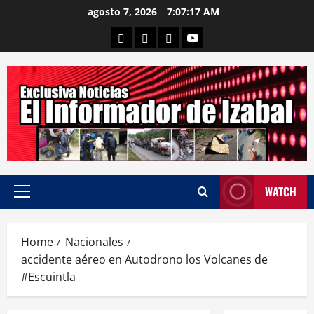
Skip
agosto 7, 2026
7:07:18 AM
to
Departamental
Nacionales
Internacional
Canal
content
WATCH
Primary
Menu
Home
Nacionales
accidente aéreo en Autodrono los Volcanes de
#Escuintla