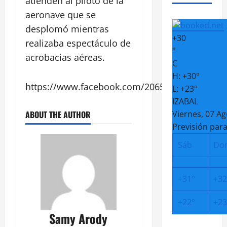
atienden al piloto de la
aeronave que se
desplomó mientras
+
30
realizaba espectáculo de
°
acrobacias aéreas.
C
H:
+
30°
https://www.facebook.com/206593419690407/
L:
+
23°
IZABAL
ABOUT THE AUTHOR
Viernes, 07 A
Previsión para
Sáb
Do
+
31°
+
32
+
22°
+
23
Samy Arody