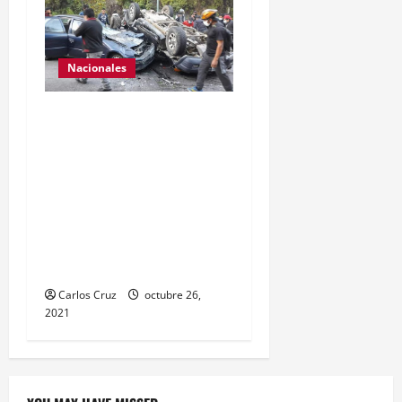
Nacionales
Se reporta fuerte colisión
vehicular en el Km 24
ruta Interamericana,
unidad de emergencia
realiza traslado de
personas heridas a un
centro asistencial.
Carlos Cruz
octubre 26,
2021