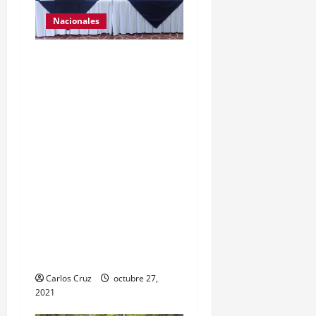
Nacionales
El ministro de
Gobernación Gendri
Reyes da a conocer las
acciones que Policía
Nacional Civil realiza en El
Estor, Izabal. Se da a
conocer sobre la captura
de dos personas el día de
ayer en ese lugar, uno con
arma de fuego y otro con
drogas.
Carlos Cruz
octubre 27,
2021