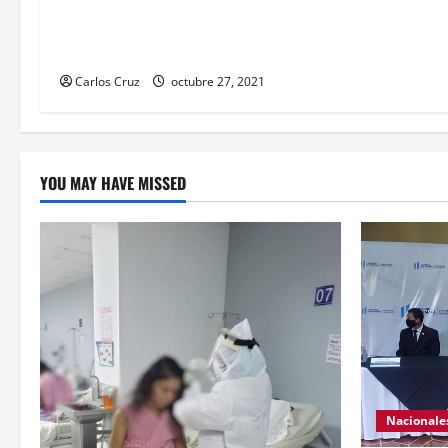
peinarlas y maquillarlas, con la
finalidad de mejorar la condición
psicoemocional durante su estadía.
Carlos Cruz
octubre 27, 2021
YOU MAY HAVE MISSED
Nacionale