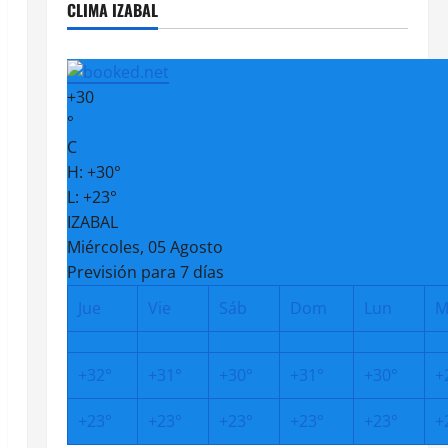
CLIMA IZABAL
+
30
°
C
H:
+
30°
L:
+
23°
IZABAL
Miércoles, 05 Agosto
Previsión para 7 días
Jue
Vie
Sáb
Dom
Lun
M
+
32°
+
31°
+
30°
+
31°
+
30°
+
+
23°
+
23°
+
23°
+
23°
+
23°
+