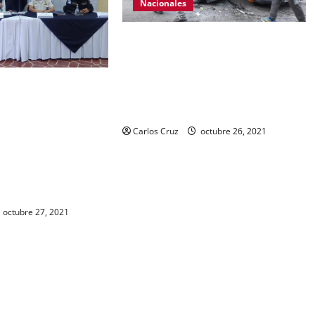
Nacionales
Se reporta fuerte colisión vehicular
en el Km 24 ruta Interamericana,
unidad de emergencia realiza
 Gobernación Gendri
traslado de personas heridas a un
ocer las acciones
centro asistencial.
ional Civil realiza
Carlos Cruz
octubre 26, 2021
abal. Se da a conocer
ra de dos personas
en ese lugar, uno con
y otro con drogas.
octubre 27, 2021