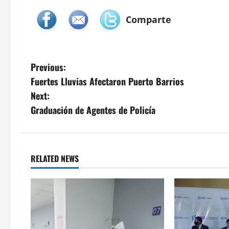
Comparte
P
Previous:
Fuertes Lluvias Afectaron Puerto Barrios
o
Next:
s
Graduación de Agentes de Policía
t
n
RELATED NEWS
a
v
i