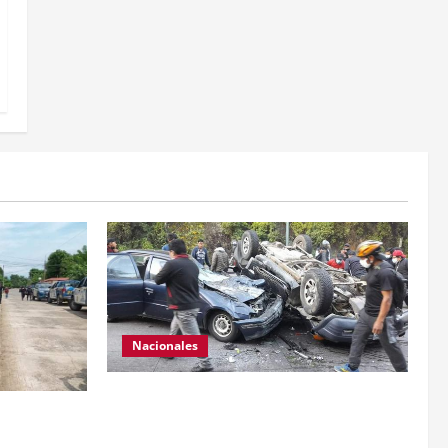
Nacionales
Se reporta fuerte colisión vehicular en el
anamientos
Km 24 ruta Interamericana, unidad de
 a dos