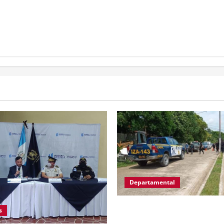
Departamental
MP informa que, durante all
s
en El Estor, Izabal se capturó