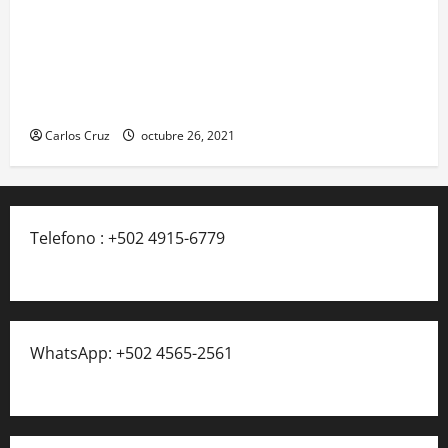
Se reporta fuerte colisión vehicular en el Km 24
ruta Interamericana, unidad de emergencia
realiza traslado de personas heridas a un centro
asistencial.
Carlos Cruz
octubre 26, 2021
Telefono : +502 4915-6779
WhatsApp: +502 4565-2561