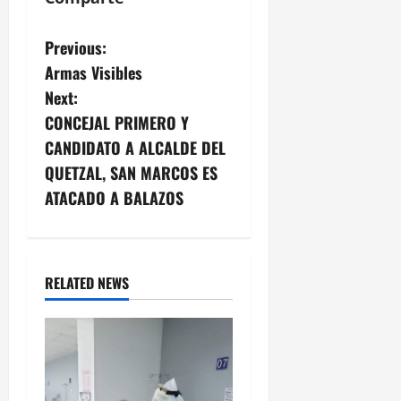
P
Previous:
Armas Visibles
o
Next:
s
CONCEJAL PRIMERO Y
CANDIDATO A ALCALDE DEL
t
QUETZAL, SAN MARCOS ES
n
ATACADO A BALAZOS
a
v
RELATED NEWS
i
g
a