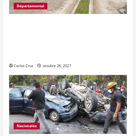
Departamental
MP informa que, durante allanamientos en El
Estor, Izabal se capturó a dos personas, una por
promoción o estímulo a la drogadicción y la
otra por tenencia ilegal o portación de arma
hechiza o fabricación artesanal.
Carlos Cruz
octubre 26, 2021
Nacionales