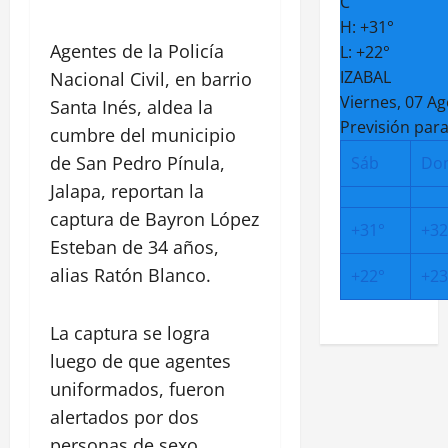
C
H:
+
31°
Agentes de la Policía
L:
+
22°
IZABAL
Nacional Civil, en barrio
Viernes, 07 A
Santa Inés, aldea la
Previsión para
cumbre del municipio
de San Pedro Pínula,
Sáb
Do
Jalapa, reportan la
captura de Bayron López
+
31°
+
32
Esteban de 34 años,
alias Ratón Blanco.
+
22°
+
23
La captura se logra
luego de que agentes
uniformados, fueron
alertados por dos
personas de sexo