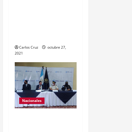
momento para peinarlas y
maquillarlas, con la
finalidad de mejorar la
condición psicoemocional
durante su estadía.
Carlos Cruz
octubre 27,
2021
Nacionales
El ministro de
Gobernación Gendri