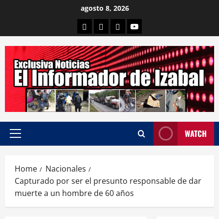
Skip
agosto 8, 2026
to
Departamental
Nacionales
Internacional
Canal
content
WATCH
Primary
Menu
Home
Nacionales
Capturado por ser el presunto responsable de dar
muerte a un hombre de 60 años