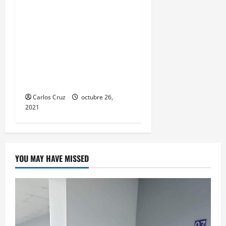
vehicular en el Km 24
ruta Interamericana,
unidad de emergencia
realiza traslado de
personas heridas a un
centro asistencial.
Carlos Cruz
octubre 26,
2021
YOU MAY HAVE MISSED