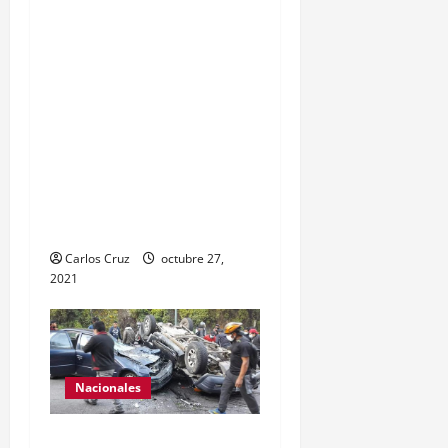
Reyes da a conocer las
acciones que Policía
Nacional Civil realiza en El
Estor, Izabal. Se da a
conocer sobre la captura
de dos personas el día de
ayer en ese lugar, uno con
arma de fuego y otro con
drogas.
Carlos Cruz
octubre 27,
2021
Nacionales
Se reporta fuerte colisión