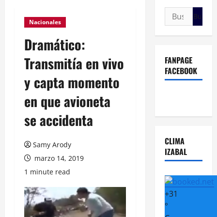
Buscar:
Nacionales
Dramático:
Transmitía en vivo
FANPAGE
FACEBOOK
y capta momento
en que avioneta
se accidenta
CLIMA
Samy Arody
IZABAL
marzo 14, 2019
1 minute read
+
31
°