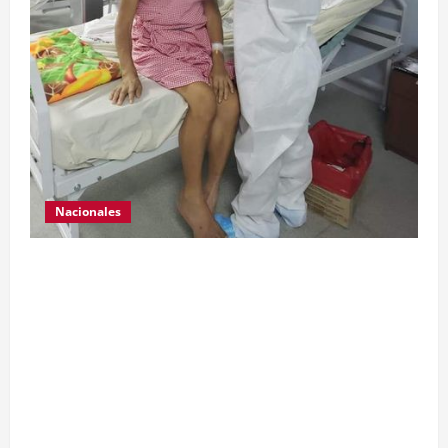
Nacionales
Para motivar y contribuir en la recuperación de
las pacientes con COVID-19 que son atendidas
en el Hospital Temporal de Santa Lucía
Cotzumalguapa, el equipo de psicología y demás
personal, tomaron un momento para peinarlas y
maquillarlas, con la finalidad de mejorar la
condición psicoemocional durante su estadía.