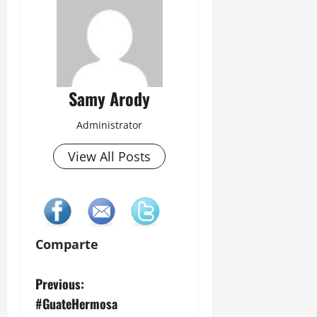
Samy Arody
Administrator
View All Posts
Comparte
P
Previous:
#GuateHermosa