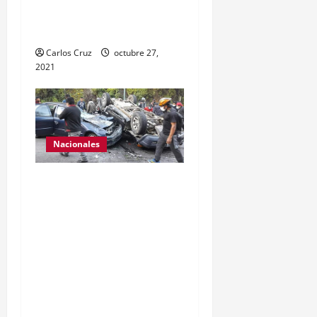
arma de fuego y otro con
drogas.
Carlos Cruz
octubre 27,
2021
Nacionales
Se reporta fuerte colisión
vehicular en el Km 24
ruta Interamericana,
unidad de emergencia
realiza traslado de
personas heridas a un
centro asistencial.