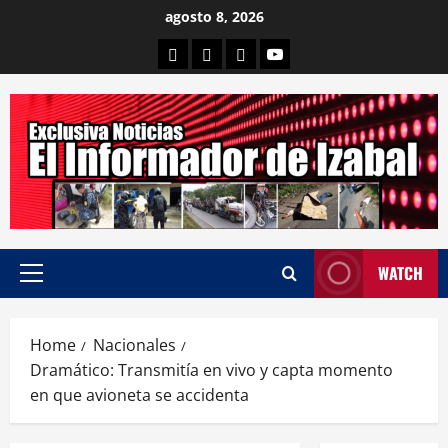
Skip
agosto 8, 2026
to
Departamental
Nacionales
Internacional
Canal
content
WATCH
Primary
Menu
Home
Nacionales
Dramático: Transmitía en vivo y capta momento
en que avioneta se accidenta