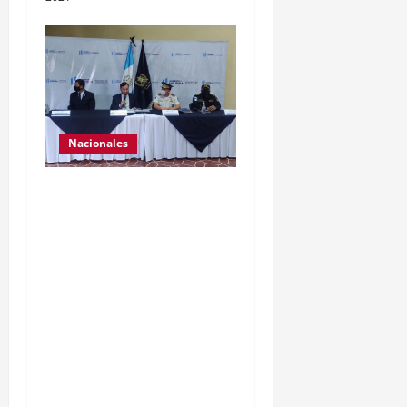
Nacionales
El ministro de
Gobernación Gendri
Reyes da a conocer las
acciones que Policía
Nacional Civil realiza en El
Estor, Izabal. Se da a
conocer sobre la captura
de dos personas el día de
ayer en ese lugar, uno con