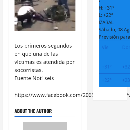
C
H:
+
31°
L:
+
22°
IZABAL
Sábado, 08 Ag
Previsión para
Los primeros segundos
Vie
Do
en que una de las
víctimas es atendida por
+
31°
+
32
socorristas.
Fuente Noti seis
+
22°
+
23
https://www.facebook.com/206593419690407/
ABOUT THE AUTHOR