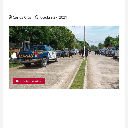
la captura de dos personas el día de ayer en ese
lugar, uno con arma de fuego y otro con drogas.
Carlos Cruz
octubre 27, 2021
Departamental
MP informa que, durante allanamientos en El
Estor, Izabal se capturó a dos personas, una por
promoción o estímulo a la drogadicción y la
otra por tenencia ilegal o portación de arma