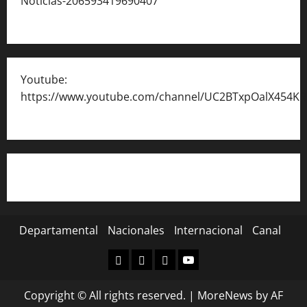
Noticias-206593419690407
Youtube:
https://www.youtube.com/channel/UC2BTxpOalX454K
Departamental
Nacionales
Internacional
Canal
Departamental
Nacionales
Internacional
Canal
Copyright © All rights reserved.
|
MoreNews
by AF