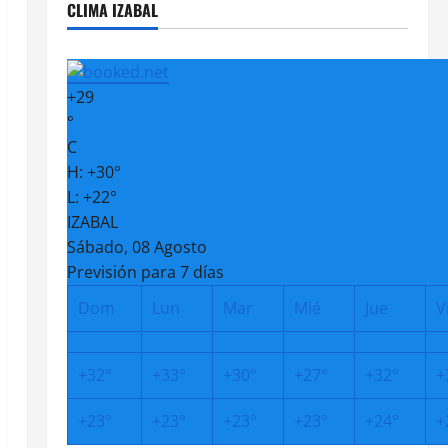
CLIMA IZABAL
+
29
°
C
H:
+
30°
L:
+
22°
IZABAL
Sábado, 08 Agosto
Previsión para 7 días
Dom
Lun
Mar
Mié
Jue
V
+
32°
+
33°
+
30°
+
27°
+
32°
+
+
23°
+
23°
+
23°
+
23°
+
24°
+