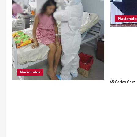
Nacionale
El ministro
da a conoce
Nacional Civ
Se da a con
personas el 
con arma de
Nacionales
Carlos Cruz
Para motivar y contribuir en la
recuperación de las pacientes con
COVID-19 que son atendidas en el
Hospital Temporal de Santa Lucía
Cotzumalguapa, el equipo de psicología
y demás personal, tomaron un momento
para peinarlas y maquillarlas, con la