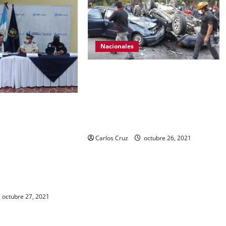
Nacionales
Se reporta fuerte colisión vehicular
en el Km 24 ruta Interamericana,
unidad de emergencia realiza
 Gobernación Gendri
traslado de personas heridas a un
ocer las acciones
centro asistencial.
ional Civil realiza
Carlos Cruz
octubre 26, 2021
abal. Se da a conocer
ra de dos personas
en ese lugar, uno con
y otro con drogas.
octubre 27, 2021