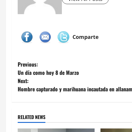
Comparte
P
Previous:
Un día como hoy 8 de Marzo
o
Next:
s
Hombre capturado y marihuana incautada en allanam
t
n
RELATED NEWS
a