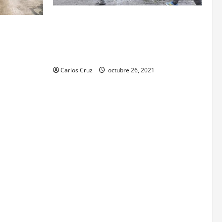
Se reporta fuerte colisión vehicular en el
anamientos
Km 24 ruta Interamericana, unidad de
 a dos
emergencia realiza traslado de personas
 o estímulo
heridas a un centro asistencial.
or tenencia
Carlos Cruz
octubre 26, 2021
echiza o