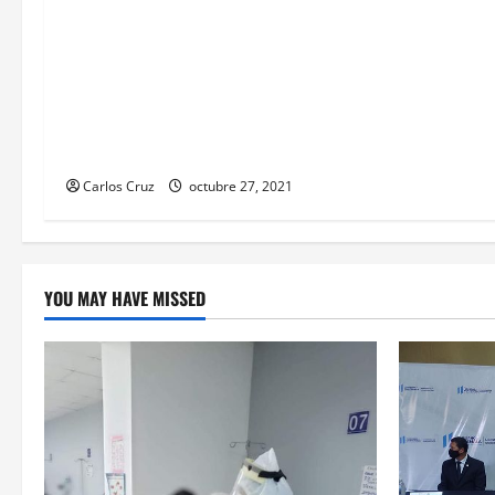
Cotzumalguapa, el equipo de
psicología y demás personal,
tomaron un momento para
peinarlas y maquillarlas, con la
finalidad de mejorar la condición
psicoemocional durante su estadía.
Carlos Cruz
octubre 27, 2021
YOU MAY HAVE MISSED