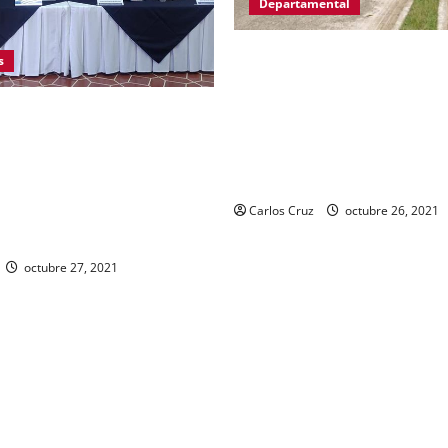
Departamental
MP informa que, durante all
s
en El Estor, Izabal se capturó
personas, una por promoción
 de Gobernación Gendri Reyes
a la drogadicción y la otra p
r las acciones que Policía
ilegal o portación de arma h
il realiza en El Estor, Izabal.
fabricación artesanal.
ocer sobre la captura de dos
día de ayer en ese lugar, uno
Carlos Cruz
octubre 26, 2021
 fuego y otro con drogas.
octubre 27, 2021