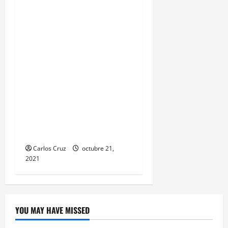
población, las
autoridades del MP y
PNC, capturaron a Kevin
Alfredo García de 30
años, ahora es llevado a
solventar su situación
legal, por la muerte de
una mujer de la tercera
edad hecho ocurrido aquí
en puerto barrios.
Carlos Cruz
octubre 21,
2021
YOU MAY HAVE MISSED