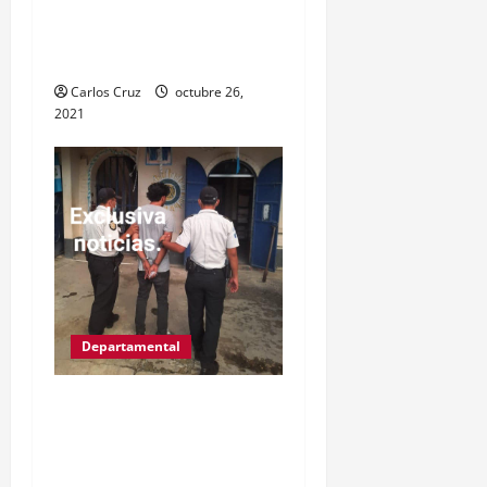
señalado de cometer
varios delitos.
Carlos Cruz
octubre 26,
2021
Departamental
IZABAL.PUERTO
BARRIOS.Gracias a las
denuncias de la