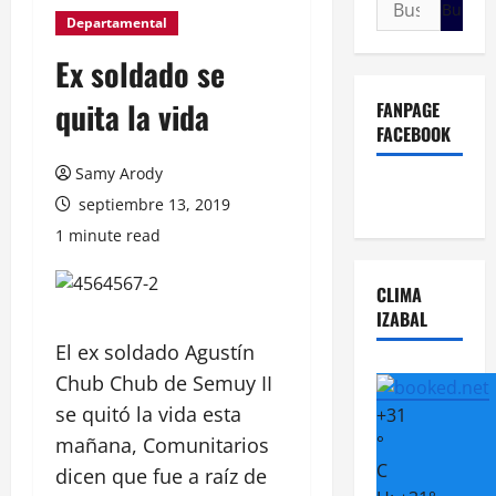
Buscar:
Departamental
Ex soldado se
quita la vida
FANPAGE
FACEBOOK
Samy Arody
septiembre 13, 2019
1 minute read
CLIMA
IZABAL
El ex soldado Agustín
Chub Chub de Semuy II
se quitó la vida esta
+
31
°
mañana, Comunitarios
C
dicen que fue a raíz de