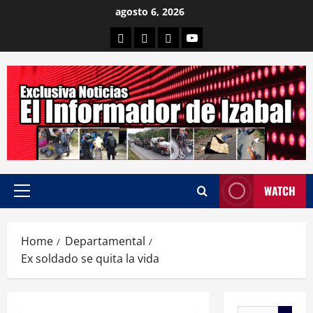
Skip
agosto 6, 2026
to
Departamental
Nacionales
Internacional
Canal
content
WATCH
Primary
Menu
Home
Departamental
Ex soldado se quita la vida