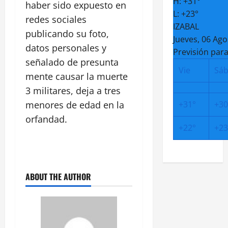
H:
+
31°
haber sido expuesto en
L:
+
23°
redes sociales
IZABAL
publicando su foto,
Jueves, 06 Ago
datos personales y
Previsión para
señalado de presunta
Vie
Sá
mente causar la muerte
3 militares, deja a tres
menores de edad en la
+
31°
+
30
orfandad.
+
22°
+
23
ABOUT THE AUTHOR