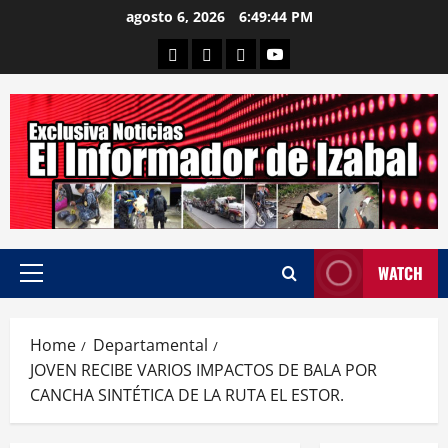
Skip
agosto 6, 2026
6:49:45 PM
to
Departamental
Nacionales
Internacional
Canal
content
WATCH
Primary
Menu
Home
Departamental
JOVEN RECIBE VARIOS IMPACTOS DE BALA POR
CANCHA SINTÉTICA DE LA RUTA EL ESTOR.