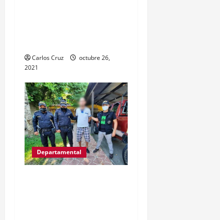
por tenencia ilegal o
portación de arma
hechiza o fabricación
artesanal.
Carlos Cruz
octubre 26,
2021
Departamental
Víctor Gregorio Guerra
Esquivel “alias Goyo” fue
capturas por la PNC