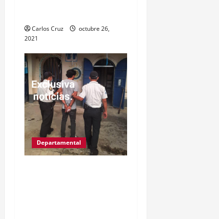
señalado de cometer
varios delitos.
Carlos Cruz
octubre 26,
2021
Departamental
IZABAL.PUERTO
BARRIOS.Gracias a las
denuncias de la
población, las