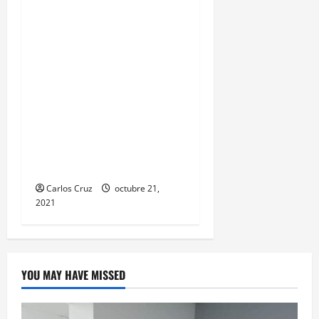
autoridades del MP y
PNC, capturaron a Kevin
Alfredo García de 30
años, ahora es llevado a
solventar su situación
legal, por la muerte de
una mujer de la tercera
edad hecho ocurrido aquí
en puerto barrios.
Carlos Cruz
octubre 21,
2021
YOU MAY HAVE MISSED