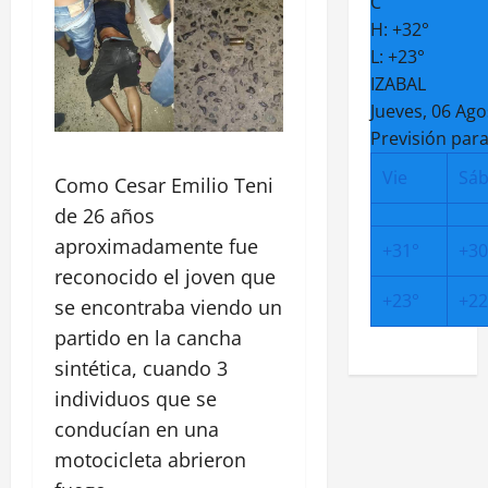
C
H:
+
32°
L:
+
23°
IZABAL
Jueves, 06 Ago
Previsión para
Vie
Sá
Como Cesar Emilio Teni
de 26 años
aproximadamente fue
+
31°
+
30
reconocido el joven que
+
23°
+
22
se encontraba viendo un
partido en la cancha
sintética, cuando 3
individuos que se
conducían en una
motocicleta abrieron