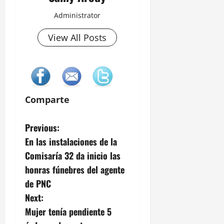
Administrator
View All Posts
Comparte
P
Previous:
En las instalaciones de la
o
Comisaría 32 da inicio las
s
honras fúnebres del agente
de PNC
t
Next:
n
Mujer tenía pendiente 5