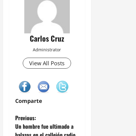
Carlos Cruz
Administrator
View All Posts
Comparte
P
Previous:
Un hombre fue ultimado a
o
balazos en el callejón radio