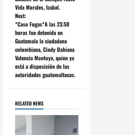
s
Vida Morales, Izabal.
Next:
t
*Caso Fugas*A las 23.50
n
horas fue detenida en
Guatemala la ciudadana
a
colombiana, Cindy Dahiana
v
Valencia Montoya, quien ya
está a disposición de las
i
autoridades guatemaltecas.
g
a
RELATED NEWS
t
i