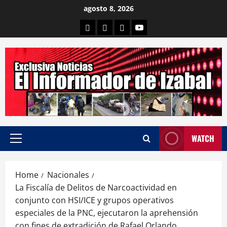
Skip
agosto 8, 2026
to
Departamental
Nacionales
Internacional
Canal
content
WATCH
Primary
Menu
Home
Nacionales
La Fiscalía de Delitos de Narcoactividad en
conjunto con HSI/ICE y grupos operativos
especiales de la PNC, ejecutaron la aprehensión
con fines de extradición de Rafael Orlando