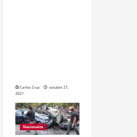
Gobernación Gendri
Reyes da a conocer las
acciones que Policía
Nacional Civil realiza en El
Estor, Izabal. Se da a
conocer sobre la captura
de dos personas el día de
ayer en ese lugar, uno con
arma de fuego y otro con
drogas.
Carlos Cruz
octubre 27,
2021
Nacionales