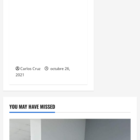
Se reporta fuerte colisión
vehicular en el Km 24
ruta Interamericana,
unidad de emergencia
realiza traslado de
personas heridas a un
centro asistencial.
Carlos Cruz
octubre 26,
2021
YOU MAY HAVE MISSED