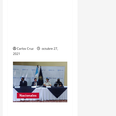
personal, tomaron un
momento para peinarlas y
maquillarlas, con la
finalidad de mejorar la
condición psicoemocional
durante su estadía.
Carlos Cruz
octubre 27,
2021
Nacionales
El ministro de