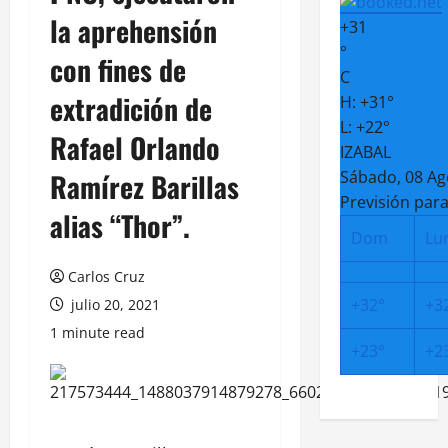
la aprehensión
+
31
°
con fines de
C
extradición de
H:
+
31°
L:
+
22°
Rafael Orlando
IZABAL
Ramírez Barillas
Sábado, 08 Ag
Previsión para
alias “Thor”.
Dom
Lu
Carlos Cruz
+
32°
+
3
julio 20, 2021
1 minute read
+
23°
+
2