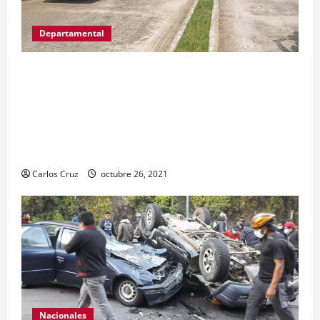
Departamental
MP informa que, durante allanamientos en El
Estor, Izabal se capturó a dos personas, una por
promoción o estímulo a la drogadicción y la
otra por tenencia ilegal o portación de arma
hechiza o fabricación artesanal.
Carlos Cruz
octubre 26, 2021
Nacionales