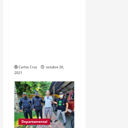
Izabal se capturó a dos
personas, una por
promoción o estímulo a
la drogadicción y la otra
por tenencia ilegal o
portación de arma
hechiza o fabricación
artesanal.
Carlos Cruz
octubre 26,
2021
Departamental