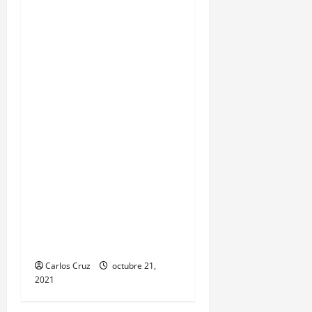
IZABAL.PUERTO
BARRIOS.Gracias a las
denuncias de la
población, las
autoridades del MP y
PNC, capturaron a Kevin
Alfredo García de 30
años, ahora es llevado a
solventar su situación
legal, por la muerte de
una mujer de la tercera
edad hecho ocurrido aquí
en puerto barrios.
Carlos Cruz
octubre 21,
2021