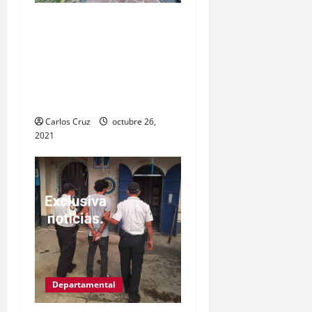
Víctor Gregorio Guerra
Esquivel “alias Goyo” fue
capturas por la PNC
señalado de cometer
varios delitos.
Carlos Cruz
octubre 26,
2021
Departamental