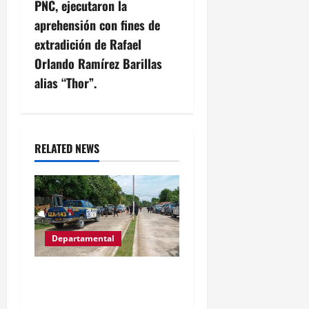
PNC, ejecutaron la
a
aprehensión con fines de
t
extradición de Rafael
Orlando Ramírez Barillas
i
alias “Thor”.
o
n
RELATED NEWS
Departamental
MP informa que, durante
allanamientos en El Estor,