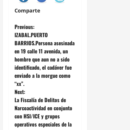
Comparte
P
Previous:
IZABAL.PUERTO
o
BARRIOS.Persona asesinada
s
en 19 calle 11 avenida, un
hombre que aun no a sido
t
identificado, el cadáver fue
n
enviado a la morgue como
“xx”.
a
Next:
v
La Fiscalía de Delitos de
Narcoactividad en conjunto
i
con HSI/ICE y grupos
g
operativos especiales de la