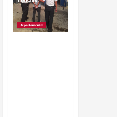
Departamental
IZABAL.PUERTO
BARRIOS.Gracias a las
denuncias de la
población, las
autoridades del MP y
PNC, capturaron a Kevin
Alfredo García de 30
años, ahora es llevado a
solventar su situación
legal, por la muerte de
una mujer de la tercera