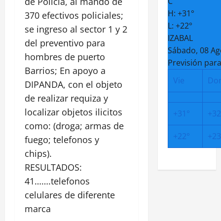
de Policia, al mando de
C
H:
+
31°
370 efectivos policiales;
L:
+
22°
se ingreso al sector 1 y 2
IZABAL
del preventivo para
Sábado, 08 Ag
hombres de puerto
Previsión para
Barrios; En apoyo a
Vie
Do
DIPANDA, con el objeto
de realizar requiza y
localizar objetos ilicitos
+
31°
+
32
como: (droga; armas de
+
22°
+
23
fuego; telefonos y
chips).
RESULTADOS:
41…….telefonos
celulares de diferente
marca