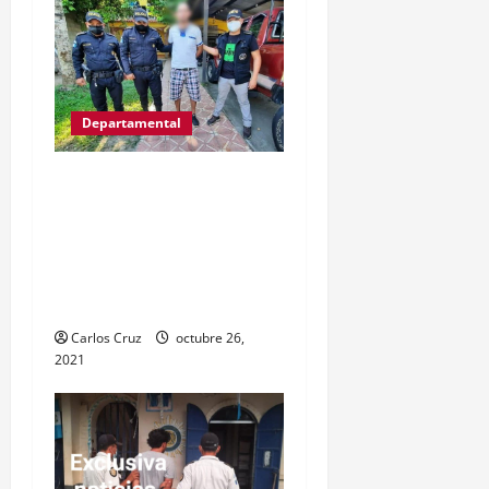
Departamental
Víctor Gregorio Guerra
Esquivel “alias Goyo” fue
capturas por la PNC
señalado de cometer
varios delitos.
Carlos Cruz
octubre 26,
2021