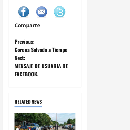
Comparte
P
Previous:
Corona Salvada a Tiempo
o
Next:
s
MENSAJE DE USUARIA DE
FACEBOOK.
t
n
a
RELATED NEWS
v
i