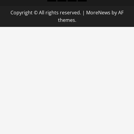
Copyright © All rights reserved.
|
MoreNews
by AF
themes.