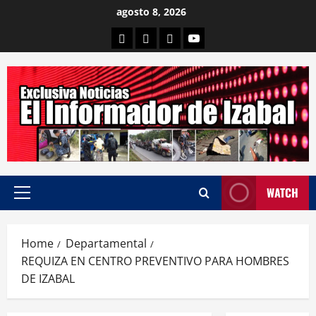
Skip
agosto 8, 2026
to
Departamental
Nacionales
Internacional
Canal
content
WATCH
Primary
Menu
Home
Departamental
REQUIZA EN CENTRO PREVENTIVO PARA HOMBRES
DE IZABAL