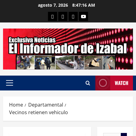
Skip
agosto 7, 2026
8:47:17 AM
to
Departamental
Nacionales
Internacional
Canal
content
WATCH
Primary
Menu
Home
Departamental
Vecinos retienen vehiculo