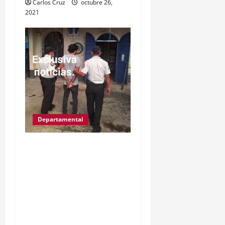
Carlos Cruz
octubre 26,
2021
Departamental
IZABAL.PUERTO
BARRIOS.Gracias a las
denuncias de la
población, las
autoridades del MP y
PNC, capturaron a Kevin