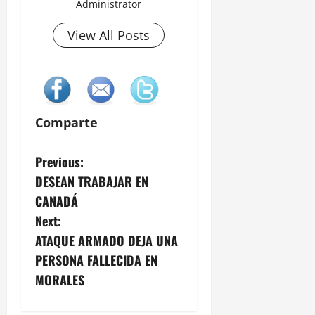
Administrator
View All Posts
Comparte
P
Previous:
DESEAN TRABAJAR EN
o
CANADÁ
s
Next:
ATAQUE ARMADO DEJA UNA
t
PERSONA FALLECIDA EN
n
MORALES
a