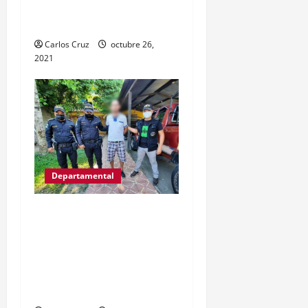
hechiza o fabricación
artesanal.
Carlos Cruz
octubre 26,
2021
Departamental
Víctor Gregorio Guerra
Esquivel “alias Goyo” fue
capturas por la PNC
señalado de cometer
varios delitos.