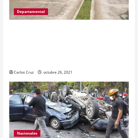
Departamental
MP informa que, durante allanamientos en El
Estor, Izabal se capturó a dos personas, una por
promoción o estímulo a la drogadicción y la
otra por tenencia ilegal o portación de arma
hechiza o fabricación artesanal.
Carlos Cruz
octubre 26, 2021
Nacionales