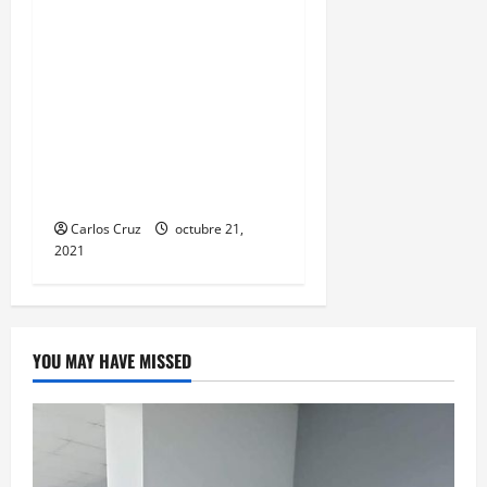
Alfredo García de 30
años, ahora es llevado a
solventar su situación
legal, por la muerte de
una mujer de la tercera
edad hecho ocurrido aquí
en puerto barrios.
Carlos Cruz
octubre 21,
2021
YOU MAY HAVE MISSED