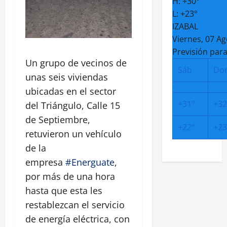
H:
+
30°
L:
+
23°
IZABAL
Viernes, 07 A
Previsión para
Un grupo de vecinos de
Sáb
Do
unas seis viviendas
ubicadas en el sector
+
31°
+
32
del Triángulo, Calle 15
de Septiembre,
+
22°
+
23
retuvieron un vehículo
de la
empresa
#Energuate
,
por más de una hora
hasta que esta les
restablezcan el servicio
de energía eléctrica, con