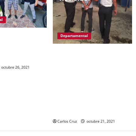
al
o Guerra Esquivel
Departamental
ue capturas por la
de cometer varios
IZABAL.PUERTO BARRIOS.Gracias a
las denuncias de la población, las
autoridades del MP y PNC,
octubre 26, 2021
capturaron a Kevin Alfredo García
de 30 años, ahora es llevado a
solventar su situación legal, por la
muerte de una mujer de la tercera
edad hecho ocurrido aquí en
puerto barrios.
Carlos Cruz
octubre 21, 2021