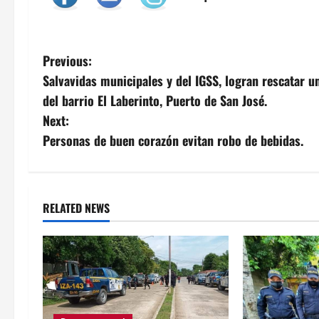
P
Previous:
Salvavidas municipales y del IGSS, logran rescatar u
o
del barrio El Laberinto, Puerto de San José.
s
Next:
Personas de buen corazón evitan robo de bebidas.
t
n
a
RELATED NEWS
v
i
g