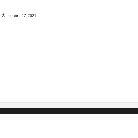
 fuego y otro con drogas.
octubre 27, 2021