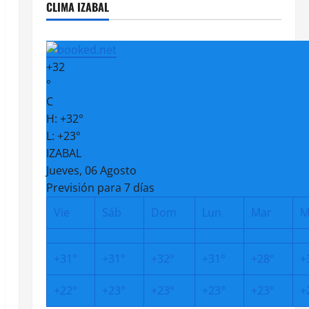
CLIMA IZABAL
+
32
°
C
H:
+
32°
L:
+
23°
IZABAL
Jueves, 06 Agosto
Previsión para 7 días
Vie
Sáb
Dom
Lun
Mar
M
+
31°
+
31°
+
32°
+
31°
+
28°
+
+
22°
+
23°
+
23°
+
23°
+
23°
+