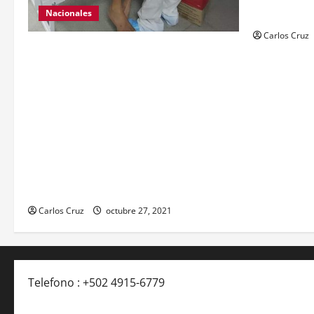
con arma de
Nacionales
Carlos Cruz
Para motivar y contribuir en la
recuperación de las pacientes con
COVID-19 que son atendidas en el
Hospital Temporal de Santa Lucía
Cotzumalguapa, el equipo de psicología
y demás personal, tomaron un momento
para peinarlas y maquillarlas, con la
finalidad de mejorar la condición
psicoemocional durante su estadía.
Carlos Cruz
octubre 27, 2021
Telefono : +502 4915-6779