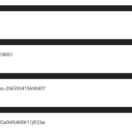
 18001
ias-206593419690407
pOalX454KRK11JR33w