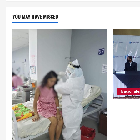
YOU MAY HAVE MISSED
Nacionale
El ministro
da a conoce
Nacional Civ
Se da a con
personas el 