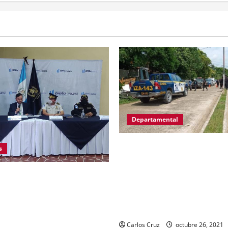
Departamental
MP informa que, durante all
s
en El Estor, Izabal se capturó
personas, una por promoción
 de Gobernación Gendri Reyes
a la drogadicción y la otra p
r las acciones que Policía
ilegal o portación de arma h
il realiza en El Estor, Izabal.
fabricación artesanal.
ocer sobre la captura de dos
día de ayer en ese lugar, uno
Carlos Cruz
octubre 26, 2021