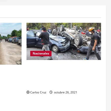
Nacionales
Se reporta fuerte colisión vehicular en el
anamientos
Km 24 ruta Interamericana, unidad de
 a dos
emergencia realiza traslado de personas
 o estímulo
heridas a un centro asistencial.
or tenencia
Carlos Cruz
octubre 26, 2021
echiza o