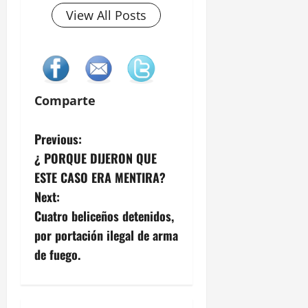
View All Posts
Comparte
P
Previous:
¿ PORQUE DIJERON QUE
o
ESTE CASO ERA MENTIRA?
s
Next:
Cuatro beliceños detenidos,
t
por portación ilegal de arma
n
de fuego.
a