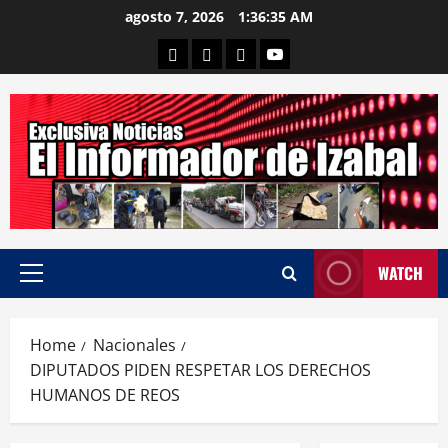
Skip
agosto 7, 2026
1:36:36 AM
to
Departamental
Nacionales
Internacional
Canal
content
WATCH
Primary
Menu
Home
Nacionales
DIPUTADOS PIDEN RESPETAR LOS DERECHOS
HUMANOS DE REOS