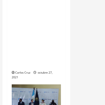
que son atendidas en el
Hospital Temporal de
Santa Lucía
Cotzumalguapa, el equipo
de psicología y demás
personal, tomaron un
momento para peinarlas y
maquillarlas, con la
finalidad de mejorar la
condición psicoemocional
durante su estadía.
Carlos Cruz
octubre 27,
2021