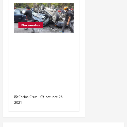
Nacionales
Se reporta fuerte colisión
vehicular en el Km 24
ruta Interamericana,
unidad de emergencia
realiza traslado de
personas heridas a un
centro asistencial.
Carlos Cruz
octubre 26,
2021