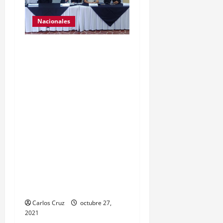
Nacionales
El ministro de
Gobernación Gendri
Reyes da a conocer las
acciones que Policía
Nacional Civil realiza en El
Estor, Izabal. Se da a
conocer sobre la captura
de dos personas el día de
ayer en ese lugar, uno con
arma de fuego y otro con
drogas.
Carlos Cruz
octubre 27,
2021