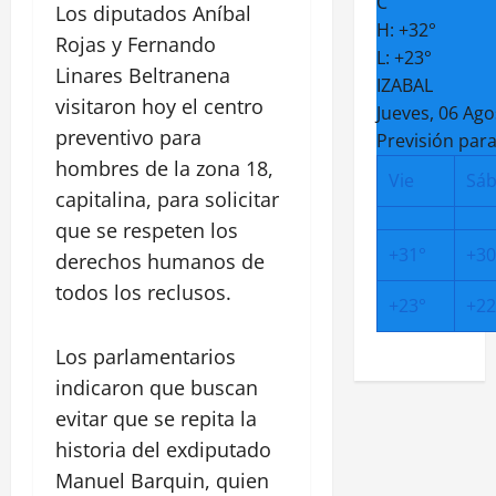
C
Los diputados Aníbal
H:
+
32°
Rojas y Fernando
L:
+
23°
Linares Beltranena
IZABAL
visitaron hoy el centro
Jueves, 06 Ago
preventivo para
Previsión para
hombres de la zona 18,
Vie
Sá
capitalina, para solicitar
que se respeten los
+
31°
+
30
derechos humanos de
todos los reclusos.
+
23°
+
22
Los parlamentarios
indicaron que buscan
evitar que se repita la
historia del exdiputado
Manuel Barquin, quien