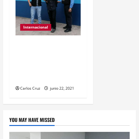
Internacional
Interpol-Honduras
localiza y expulsa a
guatemalteco buscado
por asesinato en grado de
tentativa.
Carlos Cruz
junio 22, 2021
YOU MAY HAVE MISSED