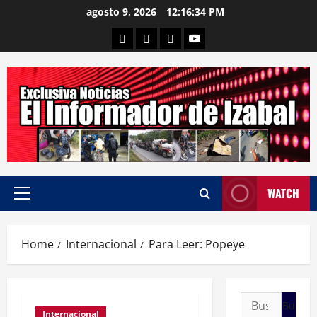
Skip
agosto 9, 2026
12:16:35 PM
to
Departamental
Nacionales
Internacional
Canal
content
WATCH
Primary
Menu
Home
Internacional
Para Leer: Popeye
Buscar:
Internacional