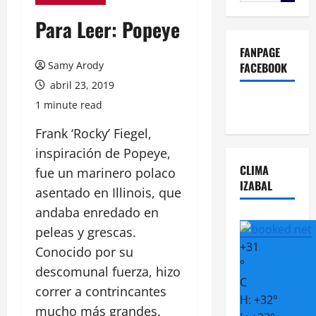
Para Leer: Popeye
FANPAGE
Samy Arody
FACEBOOK
abril 23, 2019
1 minute read
Frank ‘Rocky’ Fiegel,
inspiración de Popeye,
CLIMA
fue un marinero polaco
IZABAL
asentado en Illinois, que
andaba enredado en
peleas y grescas.
+
31
Conocido por su
°
descomunal fuerza, hizo
C
correr a contrincantes
H:
+
32°
mucho más grandes.