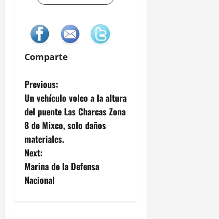
Comparte
P
Previous:
Un vehículo volco a la altura
o
del puente Las Charcas Zona
s
8 de Mixco, solo daños
materiales.
t
Next:
n
Marina de la Defensa
Nacional
a
v