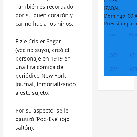
L:
+
23°
También es recordado
IZABAL
por su buen corazón y
Domingo, 09 
cariño hacia los niños.
Previsión para
Lun
Ma
Elzie Crisler Segar
(vecino suyo), creó el
+
33°
+
31
personaje en 1919 en
una tira cómica del
+
23°
+
23
periódico New York
Journal, inmortalizando
a este sujeto.
Por su aspecto, se le
bautizó ‘Pop-Eye’ (ojo
saltón).